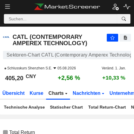
CATL (CONTEMPORARY AMPEREX TECHNOLOGY)
405,20
¥
+2,56 %
CATL (CONTEMPORARY
AMPEREX TECHNOLOGY)
Sektoren-Chart CATL (Contemporary Amperex Technology
Schlusskurs
Shenzhen S.E.
05.08.2026
Veränd. 1. Jan.
CNY
+2,56 %
405,20
+10,33 %
Übersicht
Kurse
Charts
Nachrichten
Unterneh
Technische Analyse
Statischer Chart
Total Return-Chart
N
Total Return