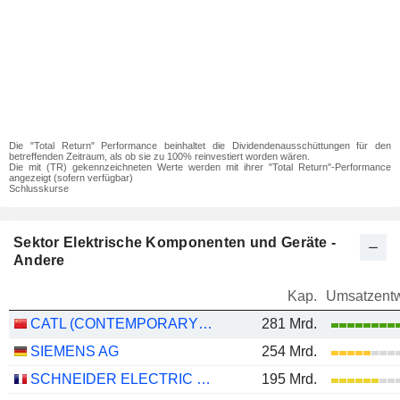
Die "Total Return" Performance beinhaltet die Dividendenausschüttungen für den
betreffenden Zeitraum, als ob sie zu 100% reinvestiert worden wären.
Die mit (TR) gekennzeichneten Werte werden mit ihrer "Total Return"-Performance
angezeigt (sofern verfügbar)
Schlusskurse
Sektor Elektrische Komponenten und Geräte -
Andere
Kap.
Umsatzentw
CATL (CONTEMPORARY AMPEREX TECHNOLOGY)
281 Mrd.
SIEMENS AG
254 Mrd.
SCHNEIDER ELECTRIC SE
195 Mrd.