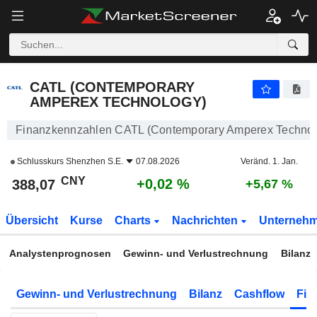
CATL (CONTEMPORARY AMPEREX TECHNOLOGY)
388,07
¥
+0,02 %
CATL (CONTEMPORARY
AMPEREX TECHNOLOGY)
Finanzkennzahlen CATL (Contemporary Amperex Technol
Schlusskurs
Shenzhen S.E.
07.08.2026
Veränd. 1. Jan.
CNY
+0,02 %
388,07
+5,67 %
Übersicht
Kurse
Charts
Nachrichten
Unterneh
Analystenprognosen
Gewinn- und Verlustrechnung
Bilanz
Gewinn- und Verlustrechnung
Bilanz
Cashflow
Fin