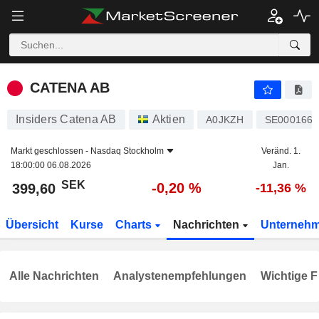
CATENA AB
399,60
kr
-0,20 %
CATENA AB
Insiders Catena AB
Aktien
A0JKZH
SE0001664
Markt geschlossen -
Nasdaq Stockholm
Veränd. 1.
18:00:00 06.08.2026
Jan.
SEK
-0,20 %
399,60
-11,36 %
Übersicht
Kurse
Charts
Nachrichten
Unterneh
Alle Nachrichten
Analystenempfehlungen
Wichtige F