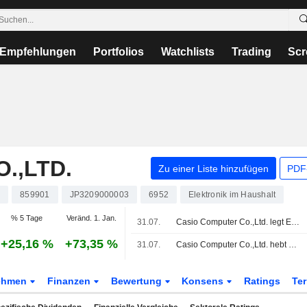
Empfehlungen
Portfolios
Watchlists
Trading
Scr
.,LTD.
Zu einer Liste hinzufügen
PDF-
n
859901
JP3209000003
6952
Elektronik im Haushalt
% 5 Tage
Veränd. 1. Jan.
31.07.
Casio Computer Co.,Ltd. legt Ergebniszahlen für das erste Quartal zum 30. Juni 2026 vor
+25,16 %
+73,35 %
31.07.
Casio Computer Co.,Ltd. hebt Gewinnprognose für das erste Halbjahr (Zwischenperiode) und das Gesamtjahr des am 31. März 2027 endenden Geschäftsjahres an
ehmen
Finanzen
Bewertung
Konsens
Ratings
Te