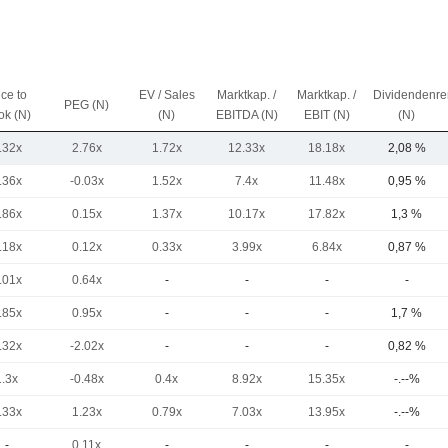
ice to
EV / Sales
Marktkap. /
Marktkap. /
Dividendenre
PEG (N)
ok (N)
(N)
EBITDA (N)
EBIT (N)
(N)
.32x
2.76x
1.72x
12.33x
18.18x
2,08 %
.36x
-0.03x
1.52x
7.4x
11.48x
0,95 %
.86x
0.15x
1.37x
10.17x
17.82x
1,3 %
.18x
0.12x
0.33x
3.99x
6.84x
0,87 %
.01x
0.64x
-
-
-
-
.85x
0.95x
-
-
-
1,7 %
.32x
-2.02x
-
-
-
0,82 %
1.3x
-0.48x
0.4x
8.92x
15.35x
-.--%
.33x
1.23x
0.79x
7.03x
13.95x
-.--%
-
0.11x
-
-
-
-