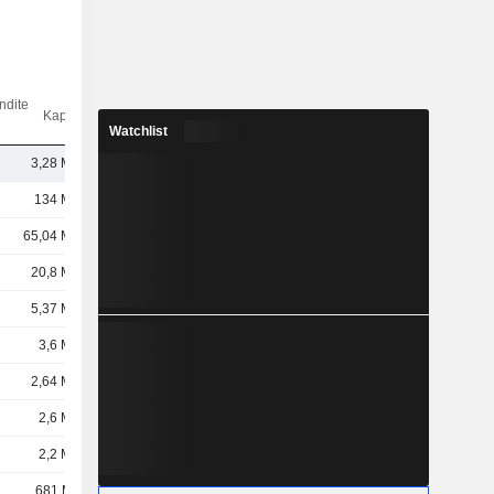
ndite
Kap.($)
Watchlist
3,28 Mrd.
134 Mrd.
65,04 Mrd.
20,8 Mrd.
5,37 Mrd.
3,6 Mrd.
2,64 Mrd.
2,6 Mrd.
2,2 Mrd.
681 Mio.