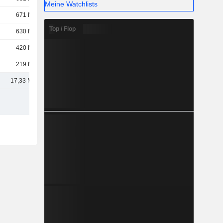
Meine Watchlists
671 Mio.
Top / Flop
630 Mio.
420 Mio.
219 Mio.
17,33 Mrd.