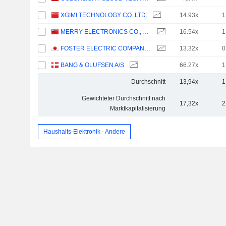
XGIMI TECHNOLOGY CO.,LTD.
14.93x
1
MERRY ELECTRONICS CO., LTD.
16.54x
1
FOSTER ELECTRIC COMPANY, LIMITED
13.32x
0
BANG & OLUFSEN A/S
66.27x
1
Durchschnitt
13,94x
1
Gewichteter Durchschnitt nach
17,32x
2
Marktkapitalisierung
Haushalts-Elektronik - Andere