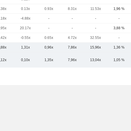
.38x
0.13x
0.93x
8.31x
11.53x
1,96 %
.18x
-4.88x
-
-
-
-
.95x
20.17x
-
-
-
3,88 %
.42x
-0.55x
0.65x
4.72x
32.55x
-
,88x
1,31x
0,96x
7,86x
15,96x
1,36 %
,12x
0,10x
1,35x
7,96x
13,04x
1,05 %