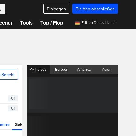
Einloggen
Ein Abo abschließen
eener
Tools
Top / Flop
Edition Deutschland
Indizes
Europa
Amerika
Asien
Bericht
CI
CI
rmine
Sektor
Derivate
ETFs