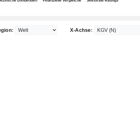
ezifische Dividenden
Finanzielle Vergleiche
Sektorale Ratings
gion:
X-Achse: