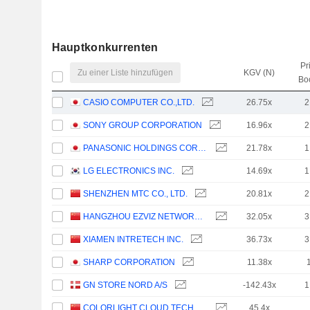
Hauptkonkurrenten
Pr
Zu einer Liste hinzufügen
KGV (N)
Bo
CASIO COMPUTER CO.,LTD.
26.75x
2
SONY GROUP CORPORATION
16.96x
2
PANASONIC HOLDINGS CORPORATION
21.78x
1
LG ELECTRONICS INC.
14.69x
1
SHENZHEN MTC CO., LTD.
20.81x
2
HANGZHOU EZVIZ NETWORK CO., LTD.
32.05x
3
XIAMEN INTRETECH INC.
36.73x
3
SHARP CORPORATION
11.38x
GN STORE NORD A/S
-142.43x
1
COLORLIGHT CLOUD TECH LTD
45.4x