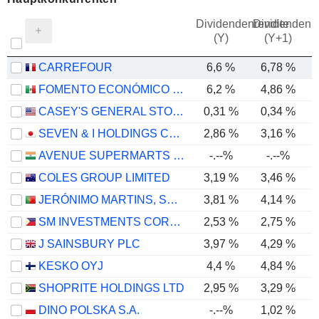
Dividendenrendite
Dividendenre
(Y)
(Y+1)
CARREFOUR
6,6 %
6,78 %
FOMENTO ECONÓMICO MEXICANO, S.A.B. DE C.V.
6,2 %
4,86 %
CASEY'S GENERAL STORES, INC.
0,31 %
0,34 %
SEVEN & I HOLDINGS CO., LTD.
2,86 %
3,16 %
AVENUE SUPERMARTS LIMITED
-.--%
-.--%
COLES GROUP LIMITED
3,19 %
3,46 %
JERÓNIMO MARTINS, SGPS, S.A.
3,81 %
4,14 %
SM INVESTMENTS CORPORATION
2,53 %
2,75 %
J SAINSBURY PLC
3,97 %
4,29 %
KESKO OYJ
4,4 %
4,84 %
SHOPRITE HOLDINGS LTD
2,95 %
3,29 %
DINO POLSKA S.A.
-.--%
1,02 %