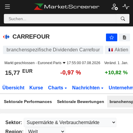
CARREFOUR
15,77
€
-0,97 %
CARREFOUR
branchenspezifische Dividenden Carrefour
Aktien
Markt geschlossen -
Euronext Paris
17:55:00 07.08.2026
Veränd. 1. Jan.
EUR
-0,97 %
15,77
+10,82 %
Übersicht
Kurse
Charts
Nachrichten
Unterneh
Sektorale Performances
Sektorale Bewertungen
branchensp
Sektor:
Region: