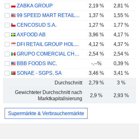
ZABKA GROUP
2,19 %
2,81 %
99 SPEED MART RETAIL HOLDINGS
1,37 %
1,55 %
CENCOSUD S.A.
1,27 %
1,77 %
AXFOOD AB
3,96 %
4,17 %
DFI RETAIL GROUP HOLDINGS LIMITED
4,12 %
4,37 %
GRUPO COMERCIAL CHEDRAUI, S.A.B. DE C.V.
2,54 %
2,54 %
BBB FOODS INC.
-.--%
0,39 %
SONAE - SGPS, SA
3,46 %
3,41 %
Durchschnitt
2,79 %
3 %
Gewichteter Durchschnitt nach
2,9 %
2,93 %
Marktkapitalisierung
Supermärkte & Verbrauchermärkte