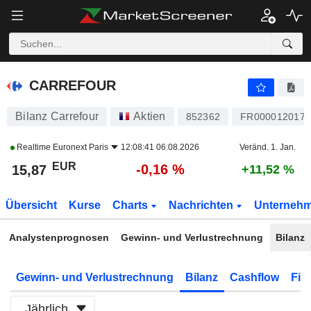
CARREFOUR
15,87
€
-0,16 %
CARREFOUR
Bilanz Carrefour
Aktien
852362
FR0000120172
Realtime
Euronext Paris
12:08:41 06.08.2026
Veränd. 1. Jan.
EUR
-0,16 %
15,87
+11,52 %
Übersicht
Kurse
Charts
Nachrichten
Unterneh
Analystenprognosen
Gewinn- und Verlustrechnung
Bilanz
Gewinn- und Verlustrechnung
Bilanz
Cashflow
Fin
Jährlich