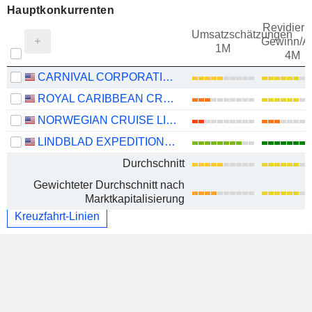
Hauptkonkurrenten
Revidieru
Umsatzschätzungen
Gewinn/Ak
1M
4M
CARNIVAL CORPORATION LTD.
ROYAL CARIBBEAN CRUISES LTD.
NORWEGIAN CRUISE LINE HOLDINGS LTD.
LINDBLAD EXPEDITIONS HOLDINGS, INC.
Durchschnitt
Gewichteter Durchschnitt nach
Marktkapitalisierung
Kreuzfahrt-Linien