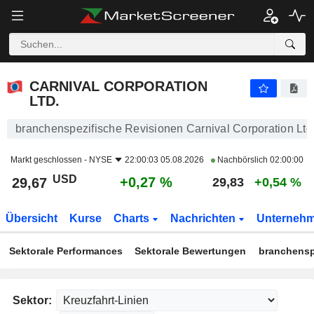
CARNIVAL CORPORATION LTD.
29,67
$
+0,27 %
CARNIVAL CORPORATION
LTD.
branchenspezifische Revisionen Carnival Corporation Ltd
Markt geschlossen -
NYSE
22:00:03 05.08.2026
Nachbörslich
02:00:00
USD
+0,27 %
29,67
29,83
+0,54 %
Übersicht
Kurse
Charts
Nachrichten
Unterneh
Sektorale Performances
Sektorale Bewertungen
branchensp
Sektor: