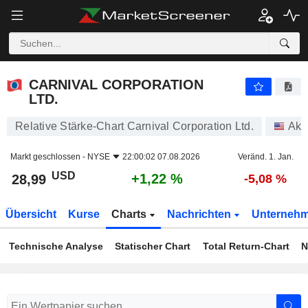
CARNIVAL CORPORATION LTD.
28,99
$
+1,22 %
CARNIVAL CORPORATION
LTD.
Relative Stärke-Chart Carnival Corporation Ltd.
Akt
Markt geschlossen -
NYSE
22:00:02 07.08.2026
Veränd. 1. Jan.
USD
+1,22 %
28,99
-5,08 %
Übersicht
Kurse
Charts
Nachrichten
Unterneh
Technische Analyse
Statischer Chart
Total Return-Chart
N