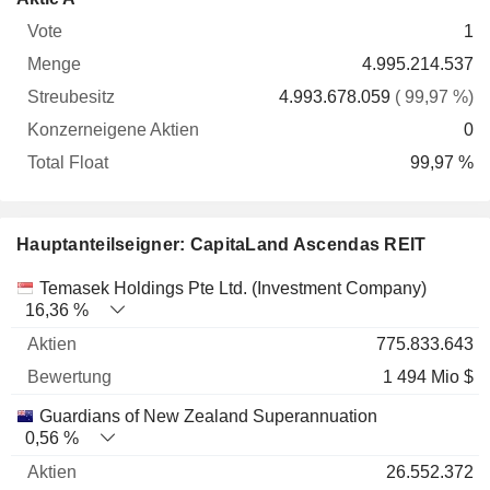
Vote
Menge
Streubesitz
Aktien
Float
1
4.995.214.537
4.993.678.059
( 99,97 %)
0
99,97 %
Hauptanteilseigner: CapitaLand Ascendas REIT
Name
Aktien
%
Bewertung
Temasek Holdings Pte Ltd. (Investment Company)
16,36 %
775.833.643
1 494 Mio $
Guardians of New Zealand Superannuation
0,56 %
26.552.372