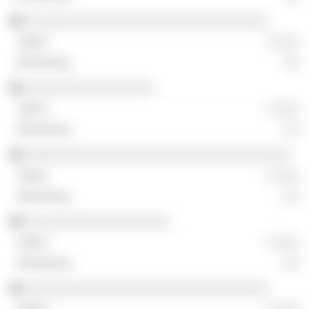
░░░░░░░░░░░░░░░░░░░░░░░░░░░░░░░░
░ ░░░
░░
░░░░░░░░░░░░░░░░░
░ ░░░
░░
░░░░░░░░░░░░░░░░░░░░░░░░░░░░░░░░░░░
░ ░░░
░░
░░░░░░░░░░░░░░░░░░░
░ ░░░
░░
░░░░░░░░░░░░░░░░░░░░░░░░░░░░░░░░