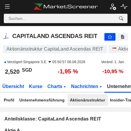
CAPITALAND ASCENDAS REIT
2,520
$
-1,95 %
CAPITALAND ASCENDAS REIT
Aktionärsstruktur CapitaLand Ascendas REIT
Aktie
Verzögert
Singapore S.E.
05:50:57 06.08.2026
Veränd. 1. Jan.
SGD
-1,95 %
2,520
-10,95 %
Übersicht
Kurse
Charts
Nachrichten
Unterneh
Profil
Unternehmensführung
Aktionärsstruktur
Insider-Tr
Anteilsklasse: CapitaLand Ascendas REIT
Konzerneigene
Total
Aktie A