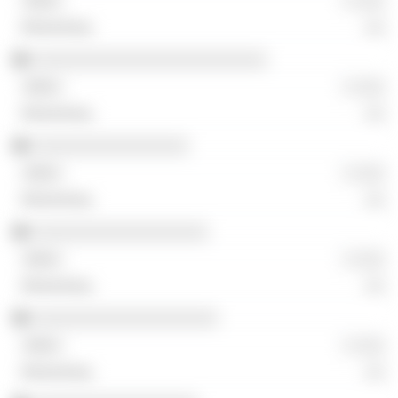
░ ░░░
░░
░░░░░░░░░░░░░░░░░░░░░░░░
░ ░░░
░░
░░░░░░░░░░░░░░░░
░ ░░░
░░
░░░░░░░░░░░░░░░░░░
░ ░░░
░░
░░░░░░░░░░░░░░░░░░░
░ ░░░
░░