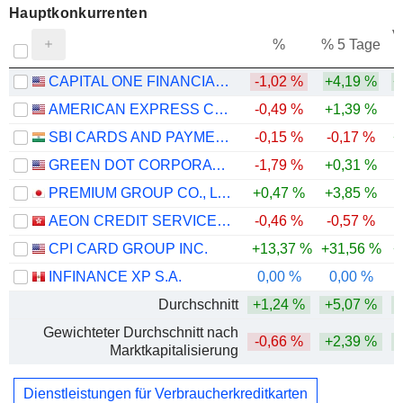
Hauptkonkurrenten
V
%
% 5 Tage
CAPITAL ONE FINANCIAL CORPORATION
-1,02 %
+4,19 %
+
AMERICAN EXPRESS COMPANY
-0,49 %
+1,39 %
SBI CARDS AND PAYMENT SERVICES LIMITED
-0,15 %
-0,17 %
+
GREEN DOT CORPORATION
-1,79 %
+0,31 %
PREMIUM GROUP CO., LTD.
+0,47 %
+3,85 %
AEON CREDIT SERVICE (ASIA) COMPANY LIMITED
-0,46 %
-0,57 %
CPI CARD GROUP INC.
+13,37 %
+31,56 %
+
INFINANCE XP S.A.
0,00 %
0,00 %
Durchschnitt
+1,24 %
+5,07 %
Gewichteter Durchschnitt nach
-0,66 %
+2,39 %
Marktkapitalisierung
Dienstleistungen für Verbraucherkreditkarten