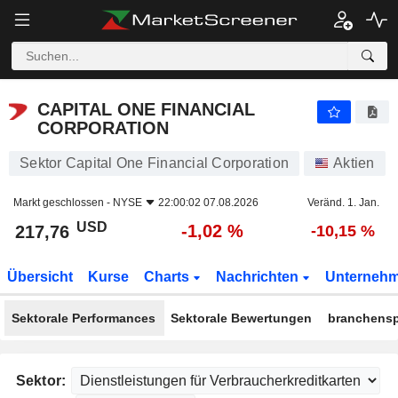
CAPITAL ONE FINANCIAL CORPORATION
217,76
$
-1,02 %
CAPITAL ONE FINANCIAL
CORPORATION
Sektor Capital One Financial Corporation
Aktien
Markt geschlossen -
NYSE
22:00:02 07.08.2026
Veränd. 1. Jan.
USD
-1,02 %
217,76
-10,15 %
Übersicht
Kurse
Charts
Nachrichten
Unterneh
Sektorale Performances
Sektorale Bewertungen
branchensp
Sektor: