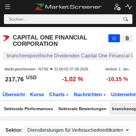
CAPITAL ONE FINANCIAL CORPORATION
217,76
$
-1,02 %
CAPITAL ONE FINANCIAL
CORPORATION
branchenspezifische Dividenden Capital One Financial C
Markt geschlossen -
NYSE
22:00:02 07.08.2026
Veränd. 1. Jan.
USD
-1,02 %
217,76
-10,15 %
Übersicht
Kurse
Charts
Nachrichten
Unterneh
Sektorale Performances
Sektorale Bewertungen
branchensp
Sektor: