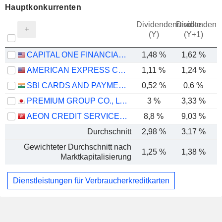
Hauptkonkurrenten
Dividendenrendite
Dividendenre
(Y)
(Y+1)
CAPITAL ONE FINANCIAL CORPORATION
1,48 %
1,62 %
AMERICAN EXPRESS COMPANY
1,11 %
1,24 %
SBI CARDS AND PAYMENT SERVICES LIMITED
0,52 %
0,6 %
PREMIUM GROUP CO., LTD.
3 %
3,33 %
AEON CREDIT SERVICE (ASIA) COMPANY LIMITED
8,8 %
9,03 %
Durchschnitt
2,98 %
3,17 %
Gewichteter Durchschnitt nach
1,25 %
1,38 %
Marktkapitalisierung
Dienstleistungen für Verbraucherkreditkarten