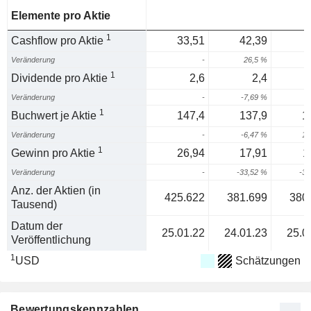
Elemente pro Aktie
1
Cashflow pro Aktie
33,51
42,39
Veränderung
-
26,5 %
1
Dividende pro Aktie
2,6
2,4
Veränderung
-
-7,69 %
1
Buchwert je Aktie
147,4
137,9
1
Veränderung
-
-6,47 %
10
1
Gewinn pro Aktie
26,94
17,91
1
Veränderung
-
-33,52 %
-33
Anz. der Aktien (in
425.622
381.699
380
Tausend)
Datum der
25.01.22
24.01.23
25.0
Veröffentlichung
1
USD
Schätzungen
Bewertungskennzahlen