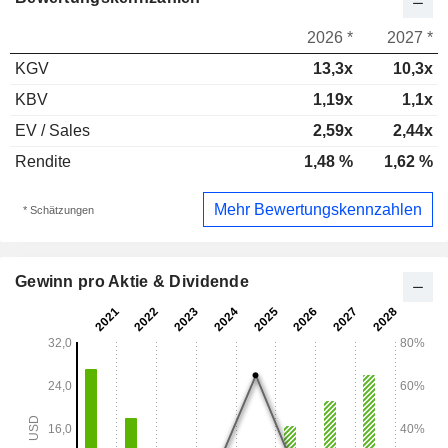
2026 *
2027 *
KGV
13,3x
10,3x
KBV
1,19x
1,1x
EV / Sales
2,59x
2,44x
Rendite
1,48 %
1,62 %
Mehr Bewertungskennzahlen
* Schätzungen
Gewinn pro Aktie & Dividende