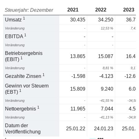
2021
2022
2023
Steuerjahr: Dezember
1
Umsatz
30.435
34.250
36.78
Veränderung
-
12,53 %
7,41
1
EBITDA
-
-
Veränderung
-
-
Betriebsergebnis
13.865
15.087
16.47
1
(EBIT)
Veränderung
-
8,81 %
9,17
1
Gezahlte Zinsen
-1.598
-4.123
-12.69
Gewinn vor Steuern
15.809
9.240
6.04
1
(EBT)
Veränderung
-
-41,55 %
-34,58
1
Nettoergebnis
11.965
7.044
4.58
Veränderung
-
-41,13 %
-34,95
Datum der
25.01.22
24.01.23
25.01.2
Veröffentlichung