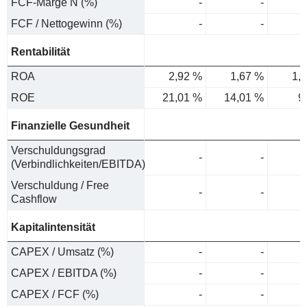
FCF-Marge N (%)
-
-
FCF / Nettogewinn (%)
-
-
Rentabilität
ROA
2,92 %
1,67 %
1,
ROE
21,01 %
14,01 %
9
Finanzielle Gesundheit
Verschuldungsgrad
-
-
(Verbindlichkeiten/EBITDA)
Verschuldung / Free
-
-
Cashflow
Kapitalintensität
CAPEX / Umsatz (%)
-
-
CAPEX / EBITDA (%)
-
-
CAPEX / FCF (%)
-
-