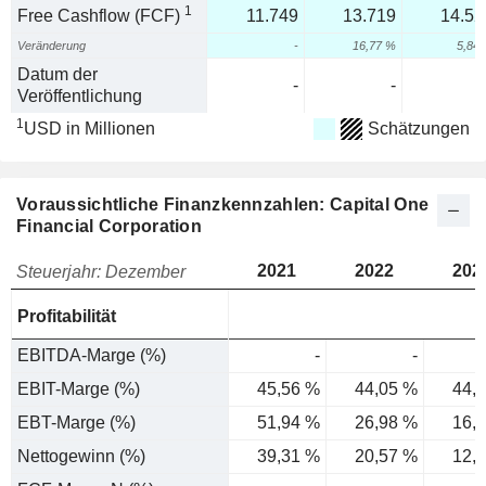
1
Free Cashflow (FCF)
11.749
13.719
14.52
Veränderung
-
16,77 %
5,84
Datum der
-
-
Veröffentlichung
1
USD in Millionen
Schätzungen
Voraussichtliche Finanzkennzahlen: Capital One
Financial Corporation
2021
2022
202
Steuerjahr: Dezember
Profitabilität
EBITDA-Marge (%)
-
-
EBIT-Marge (%)
45,56 %
44,05 %
44,
EBT-Marge (%)
51,94 %
26,98 %
16,
Nettogewinn (%)
39,31 %
20,57 %
12,