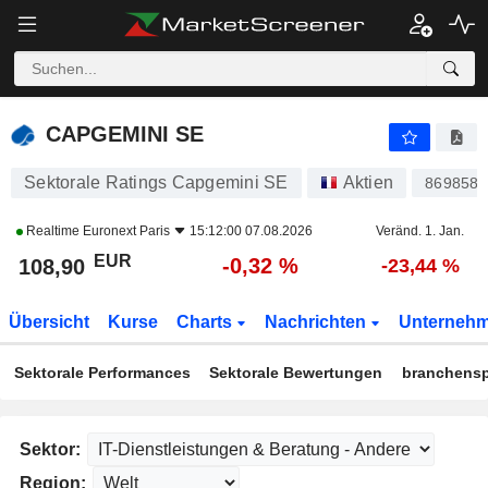
CAPGEMINI SE
108,90
€
-0,32 %
CAPGEMINI SE
Sektorale Ratings Capgemini SE
Aktien
869858
Realtime
Euronext Paris
15:12:00 07.08.2026
Veränd. 1. Jan.
EUR
-0,32 %
108,90
-23,44 %
Übersicht
Kurse
Charts
Nachrichten
Unterneh
Sektorale Performances
Sektorale Bewertungen
branchensp
Sektor:
Region: