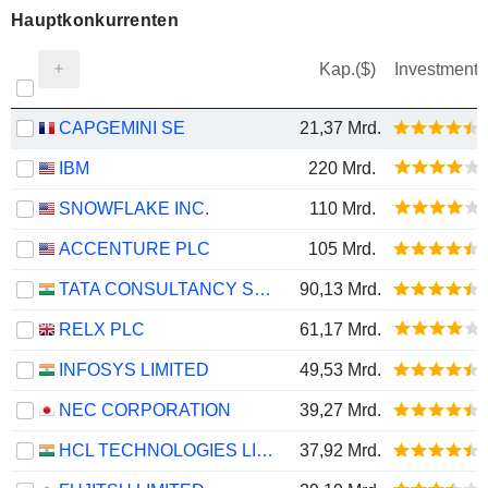
Hauptkonkurrenten
Kap.($)
Investment
CAPGEMINI SE
21,37 Mrd.
IBM
220 Mrd.
SNOWFLAKE INC.
110 Mrd.
ACCENTURE PLC
105 Mrd.
TATA CONSULTANCY SERVICES LTD.
90,13 Mrd.
RELX PLC
61,17 Mrd.
INFOSYS LIMITED
49,53 Mrd.
NEC CORPORATION
39,27 Mrd.
HCL TECHNOLOGIES LIMITED
37,92 Mrd.