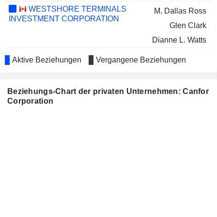
WESTSHORE TERMINALS
M. Dallas Ross
INVESTMENT CORPORATION
Glen Clark
Dianne L. Watts
SUNNIVA INC.
Norman Mayr
Aktive Beziehungen
Vergangene Beziehungen
KADESTONE CAPITAL CORP.
Norman Mayr
CANADIAN PACIFIC KANSAS CITY
Beziehungs-Chart der privaten Unternehmen: Canfor
John Baird
LIMITED
Corporation
FWD GROUP HOLDINGS LIMITED
John Baird