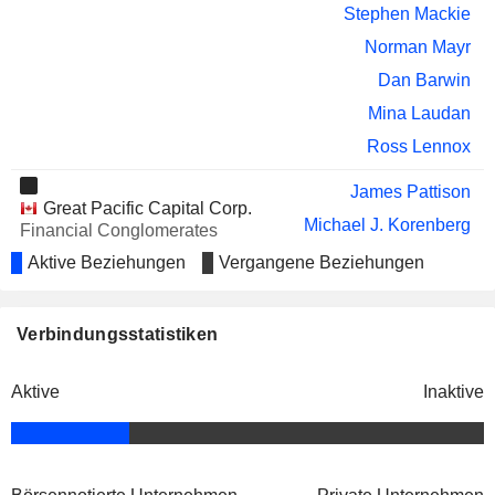
Stephen Mackie
Norman Mayr
Dan Barwin
Mina Laudan
Ross Lennox
James Pattison
Great Pacific Capital Corp.
Michael J. Korenberg
Financial Conglomerates
Aktive Beziehungen
Vergangene Beziehungen
Karl Vilhelm Santhe Dahl
Vida AB
Måns Jonas Johansson
Wholesale Distributors
Verbindungsstatistiken
James Pattison
The Jim Pattison Group, Inc.
Dieter Jentsch
Advertising/Marketing Services
Aktive
Inaktive
Ryan Barrington-Foote
Don Kayne
Sustainable Forestry Initiative, Inc.
Susan Yurkovich