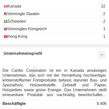
Alan R. Nicholl
Accountants of British Columbia
Kanada
22
Miscellaneous Commercial Services
David Trent
Vereinigte Staaten
2
Brandt Louie
Schweden
2
Business Council of Canada
Sandra Stuart
Miscellaneous Commercial Services
Vereinigtes Königreich
1
Hong Kong
1
Unternehmensprofil
Die Canfor Corporation ist ein in Kanada ansässiges
Unternehmen, das sich mit der Herstellung hochwertiger,
kohlenstoffarmer Forstprodukte befasst, darunter Bau- und
Spezialholz, Holzwerkstoffe, Zellstoff und Papier,
Holzpellets sowie grüne Energie. Das Unternehmen stellt
erneuerbare Produkte aus nachhaltig bewirtschafteten
Wäldern in über Standorten seiner diversifizierten
Beschäftigte
6.406
Betriebsplattform in Kanada, den Vereinigten Staaten und