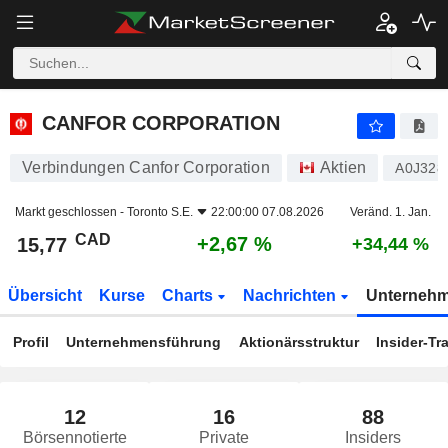
CANFOR CORPORATION
15,77
$
+2,67 %
CANFOR CORPORATION
Verbindungen Canfor Corporation
Aktien
A0J328
Markt geschlossen -
Toronto S.E.
22:00:00 07.08.2026
Veränd. 1. Jan.
CAD
+2,67 %
15,77
+34,44 %
Übersicht
Kurse
Charts
Nachrichten
Unterneh
Profil
Unternehmensführung
Aktionärsstruktur
Insider-Tr
12
16
88
Börsennotierte
Private
Insiders