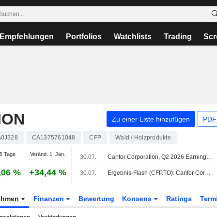
Empfehlungen
Portfolios
Watchlists
Trading
Scr
ION
Zu einer Liste hinzufügen
PDF-
A0J328
CA1375761048
CFP
Wald / Holzprodukte
5 Tage
Veränd. 1. Jan.
30.07.
Canfor Corporation, Q2 2026 Earnings Call, Jul 30, 2026
,06 %
+34,44 %
30.07.
Ergebnis-Flash (CFP.TO): Canfor Corporation meldet im Q2 einen Umsatz von 1,53 Mrd. CAD, gegenüber einer FactSet-Schätzung von 1,44 Mrd. CAD
ehmen
Finanzen
Bewertung
Konsens
Ratings
Term