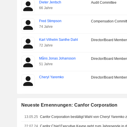
Dieter Jentsch
Audit Committee
66 Jahre
Fred Stimpson
Compensation Commit
74 Jahre
Karl Vilhelm Santhe Dahl
Director/Board Membe
72 Jahre
Måns Jonas Johansson
Director/Board Membe
51 Jahre
Cheryl Yaremko
Director/Board Membe
Neueste Ernennungen: Canfor Corporation
13.05.25
Canfor Corporation bestätigt Wahl von Cheryl Yaremko z
22.07.24