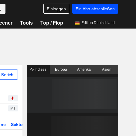
Einloggen
Ein Abo abschließen
eener
Tools
Top / Flop
Edition Deutschland
Indizes
Europa
Amerika
Asien
Bericht
MT
ine
Sektor
Derivate