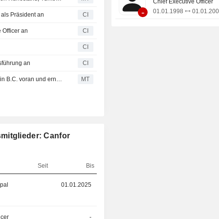
Chief Executive Officer
-
01.01.1998
01.01.20
 als Präsident an
CI
 Officer an
CI
CI
sführung an
CI
Canfor Corp treibt Joint-Venture-Projekt für Biokraftstoffe in B.C. voran und ernennt Elliot zum CFO
MT
mitglieder: Canfor
Seit
Bis
ipal
01.01.2025
01.10.2025
icer
-
02.01.2025