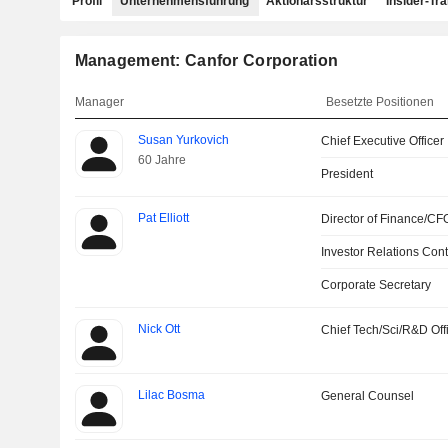
Profil
Unternehmensführung
Aktionärsstruktur
Insider-Tr
Management: Canfor Corporation
Manager
Besetzte Positionen
Susan Yurkovich
Chief Executive Officer
60 Jahre
President
Pat Elliott
Director of Finance/CF
Investor Relations Cont
Corporate Secretary
Nick Ott
Chief Tech/Sci/R&D Off
Lilac Bosma
General Counsel