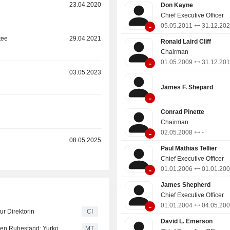
Bauholz, Innenausbau, Außenverk
23.04.2020
Don Kayne
Produkte für den Außenbereich, Holz
Chief Executive Officer
-
Bau- und Verpackungsmaterialien, Ze
05.05.2011
31.12.20
Papier sowie Bioprodukte. Das Bauho
tee
29.04.2021
Ronald Laird Cliff
Fichte, Kiefer und Tanne, Südliche 
Chairman
Rocky-Mountain-Douglasie und 
-
01.05.2009
31.12.20
Lärche sowie Norwegische Fi
r
03.05.2023
Waldkiefer. Zu den Holzwerkstoff
Brettschichtholzträger, Brettschich
James F. Shepard
-
und imprägniertes Brettschicht
r
Unternehmen besitzt zudem Pink
Conrad Pinette
einen Hersteller von I-Trägern m
Chairman
Calgary, Alberta.
-
02.05.2008
-
r
08.05.2025
Paul Mathias Tellier
Chief Executive Officer
-
01.01.2006
01.01.20
James Shepherd
Chief Executive Officer
-
01.01.2004
04.05.20
ur Direktorin
CI
David L. Emerson
Canfor Chief Executive Kayne geht zum Jahresende in den Ruhestand; Yurkovich als Nachfolgerin benannt
MT