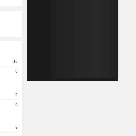
16
6
4
4
9