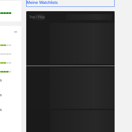
Meine Watchlists
Top / Flop
n
n
n