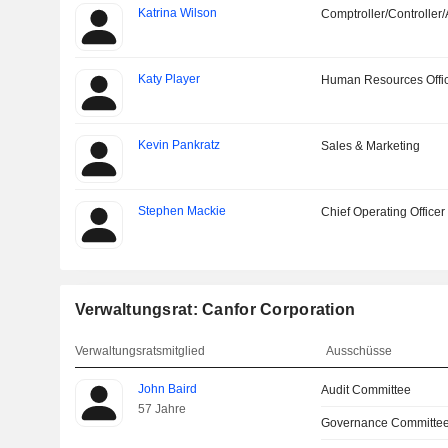
Katrina Wilson
Comptroller/Controller/
Katy Player
Human Resources Offi
Kevin Pankratz
Sales & Marketing
Stephen Mackie
Chief Operating Officer
Verwaltungsrat: Canfor Corporation
Verwaltungsratsmitglied
Ausschüsse
John Baird
Audit Committee
57 Jahre
Governance Committe