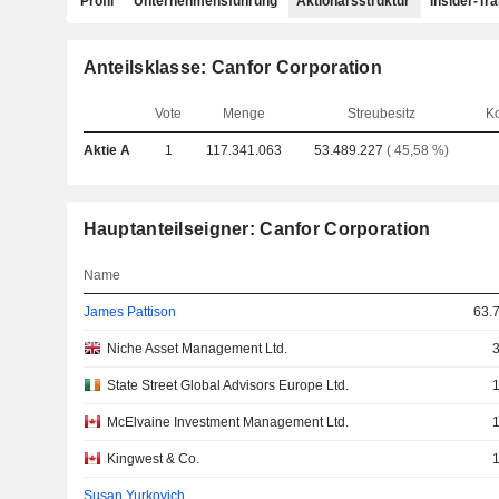
Profil
Unternehmensführung
Aktionärsstruktur
Insider-Tr
Anteilsklasse: Canfor Corporation
Vote
Menge
Streubesitz
Ko
Aktie A
1
117.341.063
53.489.227
( 45,58 %)
Hauptanteilseigner: Canfor Corporation
Name
James Pattison
63.
Niche Asset Management Ltd.
State Street Global Advisors Europe Ltd.
McElvaine Investment Management Ltd.
Kingwest & Co.
Susan Yurkovich