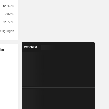
54,41 %
0,82 %
44,77 %
teiligungen
Watchlist
der