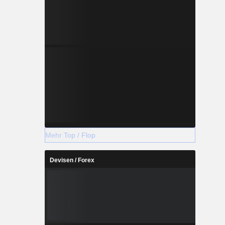
lz umfasst
Gelbkiefer,
Westliche
chte und
en gehören
tholzsäulen
holz. Das
Wood Ltd,
it Sitz in
Mehr Top / Flop
Devisen / Forex