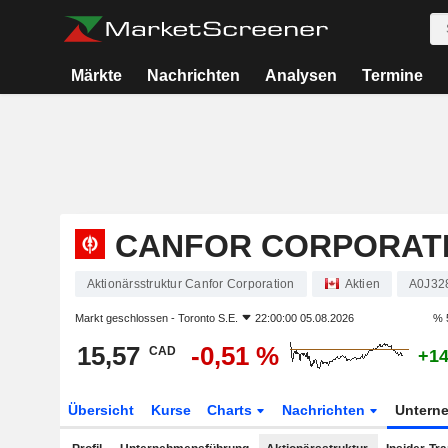
Märkte
Nachrichten
Analysen
Termine
CANFOR CORPORAT
Aktionärsstruktur Canfor Corporation
Aktien
A0J32
Markt geschlossen -
Toronto S.E.
22:00:00 05.08.2026
% 
15,57
-0,51 %
CAD
+14
Übersicht
Kurse
Charts
Nachrichten
Untern