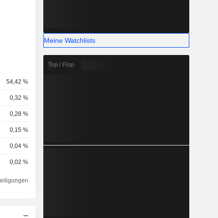
Meine Watchlists
Top / Flop
54,42 %
0,32 %
0,28 %
0,15 %
0,04 %
0,02 %
teiligungen