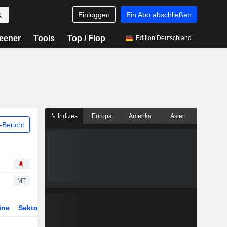
Einloggen
Ein Abo abschließen
eener
Tools
Top / Flop
Edition Deutschland
Indizes
Europa
Amerika
Asien
Bericht
MT
ine
Sektor
Derivate