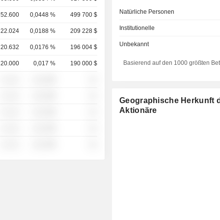
Natürliche Personen
52.600
0,0448 %
499 700 $
Institutionelle
22.024
0,0188 %
209 228 $
Unbekannt
20.632
0,0176 %
196 004 $
Basierend auf den 1000 größten Be
20.000
0,017 %
190 000 $
░ ░░░
░░░░%
░░
░ ░░░
░░░░%
░░
Geographische Herkunft 
Aktionäre
░ ░░░
░░░░%
░░
░ ░░░
░░░░%
░░
░ ░░░
░░░░%
░░