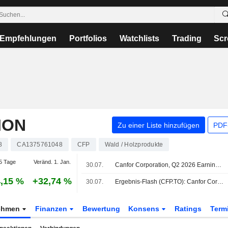
Empfehlungen
Portfolios
Watchlists
Trading
Scr
ION
Zu einer Liste hinzufügen
PDF-
8
CA1375761048
CFP
Wald / Holzprodukte
5 Tage
Veränd. 1. Jan.
30.07.
Canfor Corporation, Q2 2026 Earnings Call, Jul 30, 2026
,15 %
+32,74 %
30.07.
Ergebnis-Flash (CFP.TO): Canfor Corporation meldet im Q2 einen Umsatz von 1,53 Mrd. CAD, gegenüber einer FactSet-Schätzung von 1,44 Mrd. CAD
ehmen
Finanzen
Bewertung
Konsens
Ratings
Term