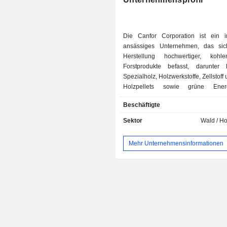
Die Canfor Corporation ist ein 
ansässiges Unternehmen, das sic
Herstellung hochwertiger, kohlen
Forstprodukte befasst, darunter
Spezialholz, Holzwerkstoffe, Zellstoff
Holzpellets sowie grüne Ener
Unternehmen stellt erneuerbare Pr
Beschäftigte
nachhaltig bewirtschafteten Wälde
Standorten seiner diversif
Sektor
Wald / H
Betriebsplattform in Kanada, den V
Staaten und Europa her. Das Untern
Mehr Unternehmensinformationen
einen Anteil von 77 % an Vida 
privaten schwedi
Sägewerksunternehmen, und besi
einen Anteil von 54,8 % an Ca
Products Inc. Zu seinen Produkt
Bauholz, Innenausbau, Außenverk
Produkte für den Außenbereich, Holz
Bau- und Verpackungsmaterialien, Ze