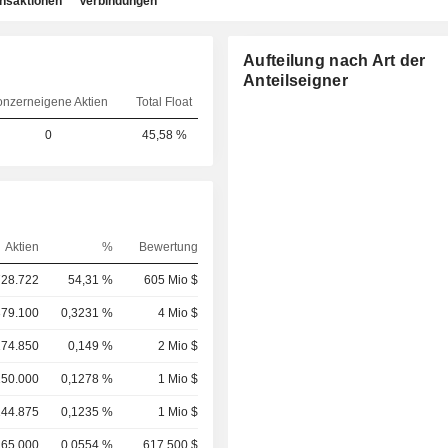
ansaktionen
Verbindungen
Aufteilung nach Art der
Anteilseigner
nzerneigene Aktien
Total Float
0
45,58 %
Aktien
%
Bewertung
728.722
54,31 %
605 Mio $
379.100
0,3231 %
4 Mio $
174.850
0,149 %
2 Mio $
150.000
0,1278 %
1 Mio $
144.875
0,1235 %
1 Mio $
65.000
0,0554 %
617 500 $