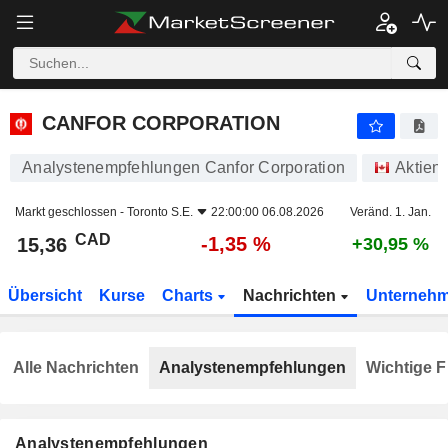
CANFOR CORPORATION
15,36
$
-1,35 %
CANFOR CORPORATION
Analystenempfehlungen Canfor Corporation
Aktien
Markt geschlossen -
Toronto S.E.
22:00:00 06.08.2026
Veränd. 1. Jan.
CAD
-1,35 %
15,36
+30,95 %
Übersicht
Kurse
Charts
Nachrichten
Unterneh
Alle Nachrichten
Analystenempfehlungen
Wichtige F
Analystenempfehlungen