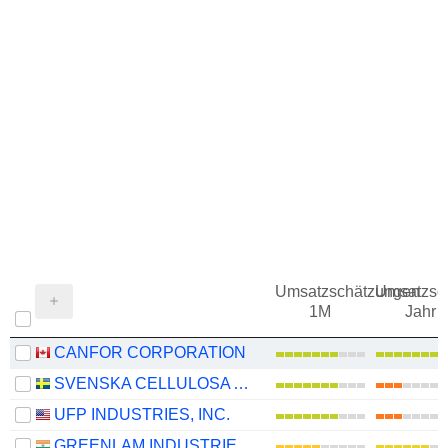
Umsatzschätzungen
Umsatzsc
1M
Jahr
CANFOR CORPORATION
SVENSKA CELLULOSA AKTIEBOLAGET SCA
UFP INDUSTRIES, INC.
GREENLAM INDUSTRIES LIMITED