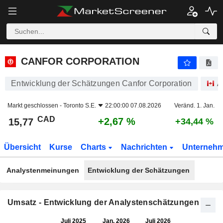
CANFOR CORPORATION
15,77
$
+2,67 %
CANFOR CORPORATION
Entwicklung der Schätzungen Canfor Corporation
A
Markt geschlossen -
Toronto S.E.
22:00:00 07.08.2026
Veränd. 1. Jan.
CAD
+2,67 %
15,77
+34,44 %
Übersicht
Kurse
Charts
Nachrichten
Unterneh
Analystenmeinungen
Entwicklung der Schätzungen
Umsatz - Entwicklung der Analystenschätzungen