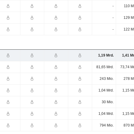
-
110 M
-
129 M
-
122 M
1,19 Mrd.
1,41 M
81,65 Mrd.
73,74 M
243 Mio.
278 M
1,04 Mrd.
1,15 M
30 Mio.
1,04 Mrd.
1,15 M
794 Mio.
870 M