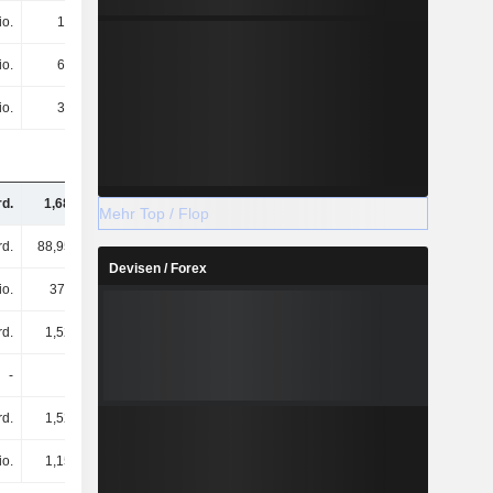
io.
18 Mio.
101 Mio.
79 Mio.
io.
66 Mio.
110 Mio.
91 Mio.
io.
32 Mio.
102 Mio.
62 Mio.
rd.
1,68 Mrd.
1,82 Mrd.
1,9 Mrd.
Mehr Top / Flop
rd.
88,95 Mrd.
93,7 Mrd.
97,97 Mrd.
Devisen / Forex
io.
375 Mio.
430 Mio.
419 Mio.
rd.
1,52 Mrd.
1,67 Mrd.
1,73 Mrd.
-
-
-
-
rd.
1,52 Mrd.
1,67 Mrd.
1,73 Mrd.
io.
1,15 Mrd.
1,24 Mrd.
1,31 Mrd.