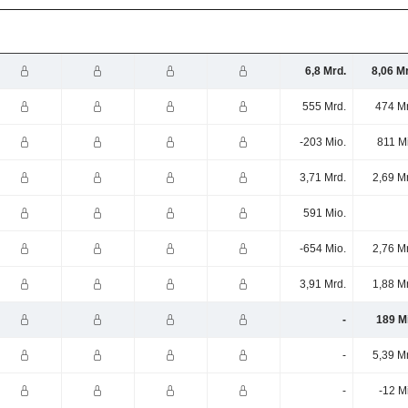
6,8 Mrd.
8,06 M
555 Mrd.
474 Mr
-203 Mio.
811 M
3,71 Mrd.
2,69 M
591 Mio.
-654 Mio.
2,76 M
3,91 Mrd.
1,88 M
-
189 M
-
5,39 M
-
-12 M