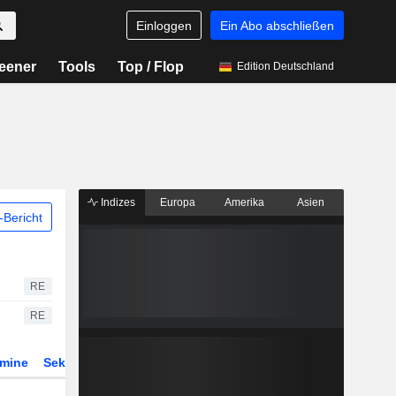
Einloggen
Ein Abo abschließen
eener
Tools
Top / Flop
Edition Deutschland
Indizes
Europa
Amerika
Asien
Bericht
RE
RE
rmine
Sektor
Derivate
ETFs