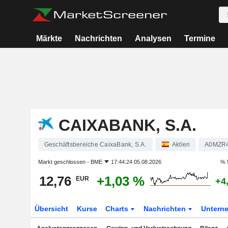
Märkte
Nachrichten
Analysen
Termine
CAIXABANK, S.A.
Geschäftsbereiche CaixaBank, S.A.
Aktien
A0MZR
Markt geschlossen -
BME
17:44:24 05.08.2026
% 
12,76
+1,03 %
EUR
+4
Übersicht
Kurse
Charts
Nachrichten
Untern