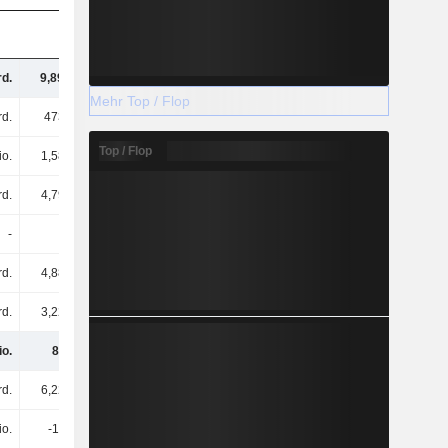
rd.
9,89 Mrd.
11,21 Mrd.
11,86 Mrd.
Mehr Top / Flop
d.
473 Mrd.
491 Mrd.
518 Mrd.
Top / Flop
io.
1,58 Mrd.
1,86 Mrd.
2,15 Mrd.
rd.
4,79 Mrd.
5,81 Mrd.
6,2 Mrd.
-
-
-
-
rd.
4,88 Mrd.
5,84 Mrd.
6,25 Mrd.
rd.
3,22 Mrd.
3,95 Mrd.
4,04 Mrd.
io.
81 Mio.
167 Mio.
152 Mio.
rd.
6,22 Mrd.
4,93 Mrd.
5,71 Mrd.
io.
-14 Mio.
-1 Mio.
16 Mio.