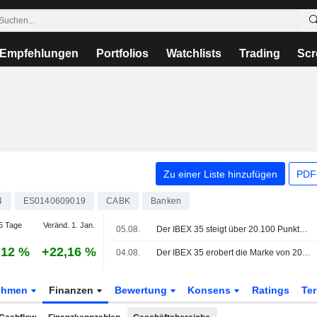
Empfehlungen
Portfolios
Watchlists
Trading
Scr
Zu einer Liste hinzufügen
PDF-
4
ES0140609019
CABK
Banken
5 Tage
Veränd. 1. Jan.
05.08.
Der IBEX 35 steigt über 20.100 Punkte - Technologiebranche und Geopolitik im Fokus
,12 %
+22,16 %
04.08.
Der IBEX 35 erobert die Marke von 20.000 Punkten - beflügelt von diplomatischen Hoffnungen und Unternehmenszahlen
ehmen
Finanzen
Bewertung
Konsens
Ratings
Te