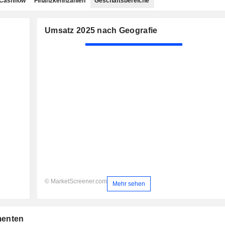
Cashflow
Finanzkennzahlen
Geschäftsbereiche
Umsatz 2025 nach Geografie
© MarketScreener.com
Mehr sehen
menten