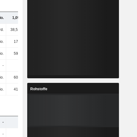
io.
1,09 Mrd.
1,23 Mrd.
1,18 Mrd.
rd.
38,52 Mrd.
40,98 Mrd.
42,71 Mrd.
io.
173 Mio.
231 Mio.
193 Mio.
io.
592 Mio.
735 Mio.
666 Mio.
-
-
-
-
io.
602 Mio.
734 Mio.
666 Mio.
Rohstoffe
io.
419 Mio.
504 Mio.
473 Mio.
-
-
-
-
-
-
-
-