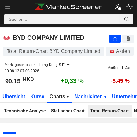
BYD COMPANY LIMITED
90,15
$
+0,33 %
BYD COMPANY LIMITED
Total Return-Chart BYD Company Limited
Aktien
Markt geschlossen -
Hong Kong S.E.
Veränd. 1. Jan.
10:08:13 07.08.2026
HKD
+0,33 %
90,15
-5,45 %
Übersicht
Kurse
Charts
Nachrichten
Unterneh
Technische Analyse
Statischer Chart
Total Return-Chart
N