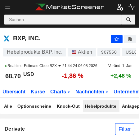
BXP, INC.
68,70
$
-1,86 %
BXP, INC.
Hebelprodukte BXP, Inc.
Aktien
907550
US101
Realtime-Estimate
Cboe BZX
21:44:24 06.08.2026
Veränd. 1. Jan.
USD
-1,86 %
68,70
+2,48 %
Übersicht
Kurse
Charts
Nachrichten
Unterneh
Alle
Optionsscheine
Knock-Out
Hebelprodukte
Anlagep
Filter
Derivate