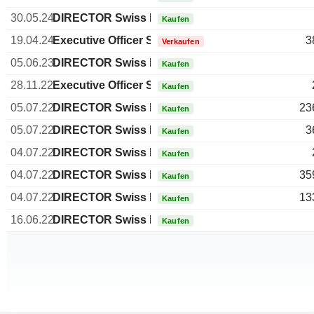
30.05.24
DIRECTOR Swiss Non EXECUTIVE
Kaufen
19.04.24
Executive Officer Swiss
3
Verkaufen
05.06.23
DIRECTOR Swiss Non EXECUTIVE
Kaufen
28.11.22
Executive Officer Swiss
Kaufen
05.07.22
DIRECTOR Swiss Non EXECUTIVE
23
Kaufen
05.07.22
DIRECTOR Swiss Non EXECUTIVE
3
Kaufen
04.07.22
DIRECTOR Swiss Non EXECUTIVE
Kaufen
04.07.22
DIRECTOR Swiss Non EXECUTIVE
35
Kaufen
04.07.22
DIRECTOR Swiss Non EXECUTIVE
13
Kaufen
16.06.22
DIRECTOR Swiss Non EXECUTIVE
Kaufen