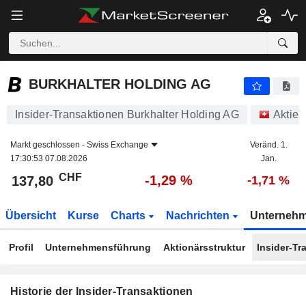
BURKHALTER HOLDING AG
BURKHALTER HOLDING AG
Insider-Transaktionen Burkhalter Holding AG
Aktien
Markt geschlossen -
Swiss Exchange
Veränd. 1.
17:30:53 07.08.2026
Jan.
CHF
-1,29 %
137,80
-1,71 %
Übersicht
Kurse
Charts
Nachrichten
Unterneh
Profil
Unternehmensführung
Aktionärsstruktur
Insider-Tr
Historie der Insider-Transaktionen