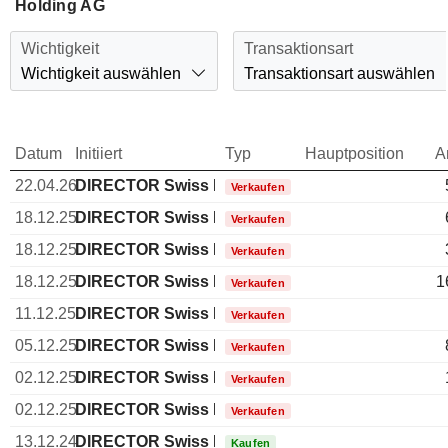
Holding AG
Wichtigkeit
Transaktionsart
Wichtigkeit auswählen
Transaktionsart auswählen
Datum
Initiiert
Typ
Hauptposition
A
22.04.26
DIRECTOR Swiss Non EXECUTIVE
Verkaufen
18.12.25
DIRECTOR Swiss Non EXECUTIVE
Verkaufen
18.12.25
DIRECTOR Swiss Non EXECUTIVE
Verkaufen
18.12.25
DIRECTOR Swiss Non EXECUTIVE
1
Verkaufen
11.12.25
DIRECTOR Swiss Non EXECUTIVE
Verkaufen
05.12.25
DIRECTOR Swiss Non EXECUTIVE
Verkaufen
02.12.25
DIRECTOR Swiss Non EXECUTIVE
Verkaufen
02.12.25
DIRECTOR Swiss Non EXECUTIVE
Verkaufen
13.12.24
DIRECTOR Swiss Non EXECUTIVE
Kaufen