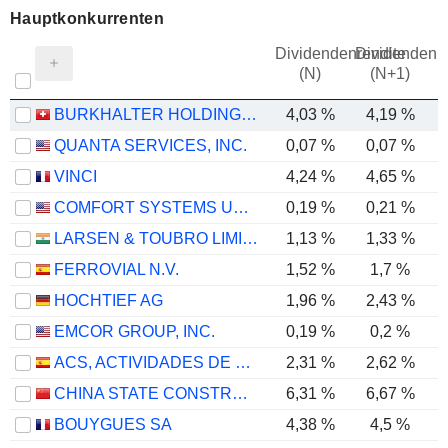
Hauptkonkurrenten
Dividendenrendite
Dividendenre
(N)
(N+1)
BURKHALTER HOLDING AG
4,03 %
4,19 %
QUANTA SERVICES, INC.
0,07 %
0,07 %
VINCI
4,24 %
4,65 %
COMFORT SYSTEMS USA, INC.
0,19 %
0,21 %
LARSEN & TOUBRO LIMITED
1,13 %
1,33 %
FERROVIAL N.V.
1,52 %
1,7 %
HOCHTIEF AG
1,96 %
2,43 %
EMCOR GROUP, INC.
0,19 %
0,2 %
ACS, ACTIVIDADES DE CONSTRUCCIÓN Y SERVICIOS, S.A.
2,31 %
2,62 %
CHINA STATE CONSTRUCTION ENGINEERING CORPORATION LIMITED
6,31 %
6,67 %
BOUYGUES SA
4,38 %
4,5 %