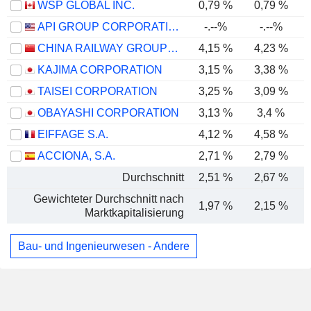
WSP GLOBAL INC.
0,79 %
0,79 %
API GROUP CORPORATION
-.--%
-.--%
CHINA RAILWAY GROUP LIMITED
4,15 %
4,23 %
KAJIMA CORPORATION
3,15 %
3,38 %
TAISEI CORPORATION
3,25 %
3,09 %
OBAYASHI CORPORATION
3,13 %
3,4 %
EIFFAGE S.A.
4,12 %
4,58 %
ACCIONA, S.A.
2,71 %
2,79 %
Durchschnitt
2,51 %
2,67 %
Gewichteter Durchschnitt nach
1,97 %
2,15 %
Marktkapitalisierung
Bau- und Ingenieurwesen - Andere