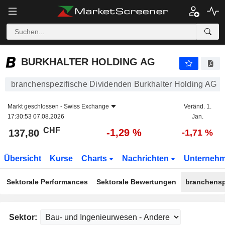
BURKHALTER HOLDING AG
137,80
CHF
-1,29 %
BURKHALTER HOLDING AG
branchenspezifische Dividenden Burkhalter Holding AG
Markt geschlossen -
Swiss Exchange
Veränd. 1.
17:30:53 07.08.2026
Jan.
CHF
-1,29 %
137,80
-1,71 %
Übersicht
Kurse
Charts
Nachrichten
Unterneh
Sektorale Performances
Sektorale Bewertungen
branchensp
Sektor: