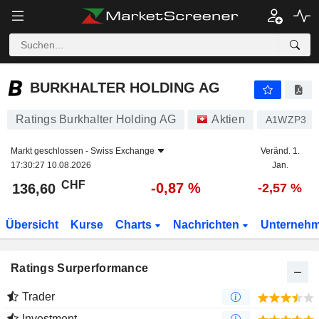
BURKHALTER HOLDING AG
136,60
CHF
-0,87 %
BURKHALTER HOLDING AG
Ratings Burkhalter Holding AG
Aktien
A1WZP3
Markt geschlossen -
Swiss Exchange
Veränd. 1.
17:30:27 10.08.2026
Jan.
CHF
-0,87 %
136,60
-2,57 %
Übersicht
Kurse
Charts
Nachrichten
Unterneh
Ratings Surperformance
Trader
Investment