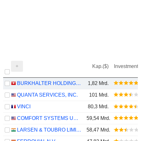
Kap.($)
Investment
BURKHALTER HOLDING AG
1,82 Mrd.
QUANTA SERVICES, INC.
101 Mrd.
VINCI
80,3 Mrd.
COMFORT SYSTEMS USA, INC.
59,54 Mrd.
LARSEN & TOUBRO LIMITED
58,47 Mrd.