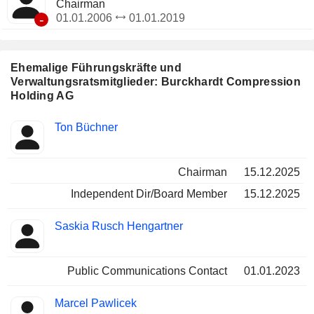
Chairman
-
01.01.2006
01.01.2019
Ehemalige Führungskräfte und
Verwaltungsratsmitglieder: Burckhardt Compression
Holding AG
Besetzte
Ton Büchner
Insider
Positionen
Chairman
15.12.2025
Independent Dir/Board Member
15.12.2025
Saskia Rusch Hengartner
Public Communications Contact
01.01.2023
Marcel Pawlicek