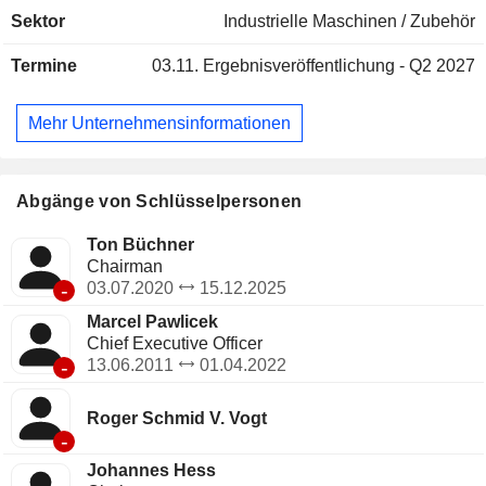
Downstream der Öl- und Gasindustrie, im Gastransport und
Sektor
Industrielle Maschinen / Zubehör
in der Gasspeicherung sowie in Raffinerien, der chemischen
und petrochemischen Industrie und im Industriegassektor
Termine
03.11.
Ergebnisveröffentlichung - Q2 2027
zum Einsatz. Das Unternehmen bietet zudem damit
verbundene Dienstleistungen an, wie Reparatur und
Wartung, Installation, Zustandsüberwachung und Diagnose
Mehr Unternehmensinformationen
sowie Ersatzteile. Es ist in mehr als 80 Ländern vertreten
und betreibt Produktions- und Montagewerke in der
Schweiz, Indien, China, den Vereinigten Staaten und
Südkorea.
Abgänge von Schlüsselpersonen
Ton Büchner
Chairman
-
03.07.2020
15.12.2025
Marcel Pawlicek
Chief Executive Officer
-
13.06.2011
01.04.2022
Roger Schmid V. Vogt
-
Johannes Hess