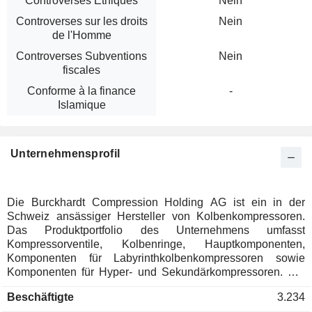
Controverses Ethiques
Nein
Controverses sur les droits
Nein
de l'Homme
Controverses Subventions
Nein
fiscales
Conforme à la finance
-
Islamique
Unternehmensprofil
Die Burckhardt Compression Holding AG ist ein in der
Schweiz ansässiger Hersteller von Kolbenkompressoren.
Das Produktportfolio des Unternehmens umfasst
Kompressorventile, Kolbenringe, Hauptkomponenten,
Komponenten für Labyrinthkolbenkompressoren sowie
Komponenten für Hyper- und Sekundärkompressoren. Die
maßgeschneiderten Kompressorsysteme des
Beschäftigte
3.234
Unternehmens kommen in den Bereichen Upstream und