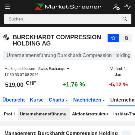
BURCKHARDT COMPRESSION HOLDING AG
519,00
CHF
+1,76 %
BURCKHARDT COMPRESSION
HOLDING AG
Unternehmensführung Burckhardt Compression Holding 
Markt geschlossen -
Swiss Exchange
Veränd. 1.
17:30:53 07.08.2026
Jan.
CHF
+1,76 %
519,00
-5,12 %
Übersicht
Kurse
Charts
Nachrichten
Unterneh
Profil
Unternehmensführung
Aktionärsstruktur
Insider-Tr
Management: Burckhardt Compression Holding