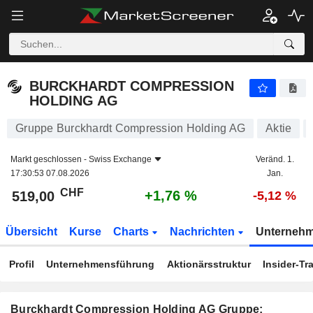
BURCKHARDT COMPRESSION HOLDING AG
519,00
CHF
+1,76 %
BURCKHARDT COMPRESSION
HOLDING AG
Gruppe Burckhardt Compression Holding AG
Aktie
Markt geschlossen -
Swiss Exchange
Veränd. 1.
17:30:53 07.08.2026
Jan.
CHF
+1,76 %
519,00
-5,12 %
Übersicht
Kurse
Charts
Nachrichten
Unterneh
Profil
Unternehmensführung
Aktionärsstruktur
Insider-Tr
Burckhardt Compression Holding AG Gruppe: