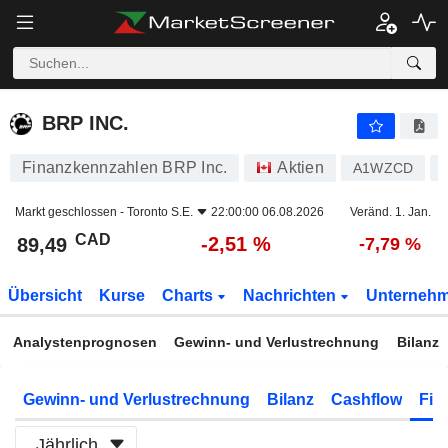
BRP INC.
89,49
$
-2,51 %
BRP INC.
Finanzkennzahlen BRP Inc.
Aktien
A1WZCD
Markt geschlossen -
Toronto S.E.
22:00:00 06.08.2026
Veränd. 1. Jan.
CAD
-2,51 %
89,49
-7,79 %
Übersicht
Kurse
Charts
Nachrichten
Unterneh
Analystenprognosen
Gewinn- und Verlustrechnung
Bilanz
Gewinn- und Verlustrechnung
Bilanz
Cashflow
Fin
Jährlich