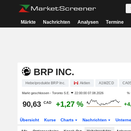
Märkte
Nachrichten
Analysen
Termine
BRP INC.
Hebelprodukte BRP Inc.
Aktien
A1WZCD
CA0
Markt geschlossen -
Toronto S.E.
22:00:00 07.08.2026
% 
90,63
+1,27 %
CAD
+4
Übersicht
Kurse
Charts
Nachrichten
Untern