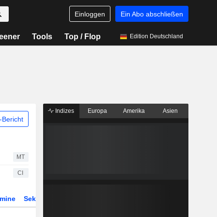
Einloggen
Ein Abo abschließen
eener
Tools
Top / Flop
Edition Deutschland
Indizes
Europa
Amerika
Asien
Bericht
MT
CI
rmine
Sektor
Derivate
ETFs