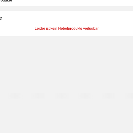
rodukte
e
Leider ist kein Hebelprodukte verfügbar