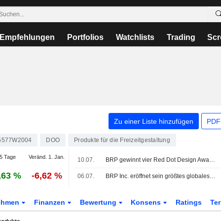
Empfehlungen
Portfolios
Watchlists
Trading
Scr
Zu einer Liste hinzufügen
PDF-
5577W2004
DOO
Produkte für die Freizeitgestaltung
5 Tage
Veränd. 1. Jan.
10.07.
BRP gewinnt vier Red Dot Design Awards, darunter "Best of the Best"
,63 %
-6,62 %
06.07.
BRP Inc. eröffnet sein größtes globales Vertriebs- und Logistikzentrum in Saint-Philippe, Quebec
ehmen
Finanzen
Bewertung
Konsens
Ratings
Te