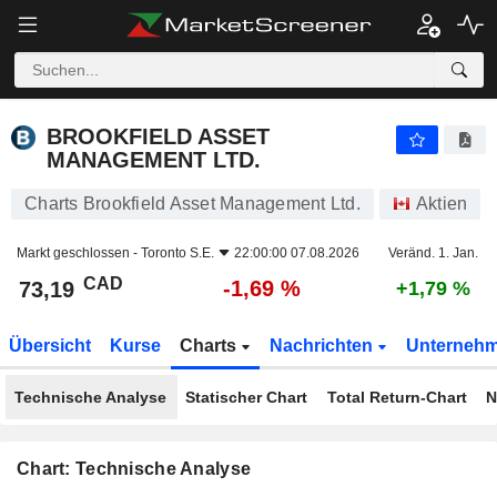
BROOKFIELD ASSET MANAGEMENT LTD.
73,19
$
-1,69 %
BROOKFIELD ASSET
MANAGEMENT LTD.
Charts Brookfield Asset Management Ltd.
Aktien
Markt geschlossen -
Toronto S.E.
22:00:00 07.08.2026
Veränd. 1. Jan.
CAD
-1,69 %
73,19
+1,79 %
Übersicht
Kurse
Charts
Nachrichten
Unterneh
Technische Analyse
Statischer Chart
Total Return-Chart
N
Chart: Technische Analyse