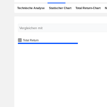
Technische Analyse
Statischer Chart
Total Return-Chart
N
Total Return