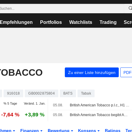
Empfehlungen
Portfolios
Watchlists
Trading
Scr
 TOBACCO
Zu einer Liste hinzufügen
PDF-
916018
GB0002875804
BATS
Tabak
% 5 Tage
Veränd. 1. Jan.
05.08.
British American Tobacco p.l.c., H1 2026 Pre Recorded Earnings Call, Jul 30, 2026
-7,64 %
+3,89 %
05.08.
British American Tobacco begibt Anleihen im Volumen von 1,5 Mrd. USD
ehmen
Finanzen
Bewertung
Konsens
Ratings
Te