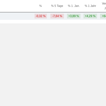
Ver
%
% 5 Tage
% 1. Jan.
% 1 Jahr
J
-0,32 %
-7,64 %
+3,89 %
+4,29 %
+6