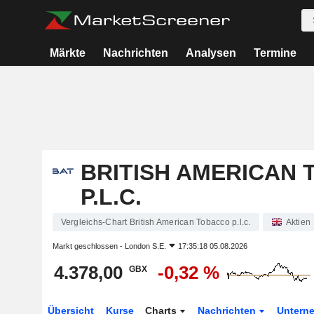
Märkte
Nachrichten
Analysen
Termine
BRITISH AMERICAN
P.L.C.
Vergleichs-Chart British American Tobacco p.l.c.
Aktien
Markt geschlossen -
London S.E.
17:35:18 05.08.2026
4.378,00
-0,32 %
GBX
Übersicht
Kurse
Charts
Nachrichten
Untern