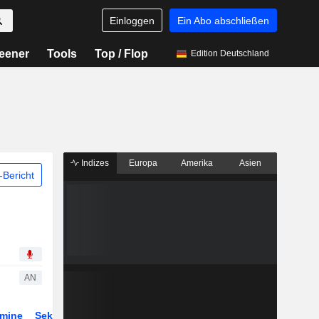
Einloggen
Ein Abo abschließen
eener
Tools
Top / Flop
Edition Deutschland
Indizes
Europa
Amerika
Asien
Bericht
AN
rmine
Sektor
Derivate
ETFs