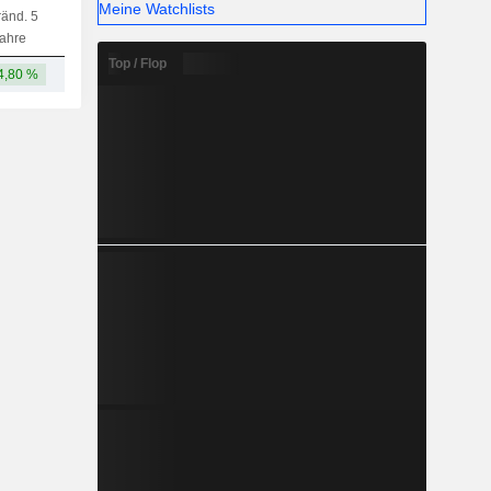
Meine Watchlists
änd. 5
Kap.
KF
MF
LF
ahre
Top / Flop
4,80 %
127 Mrd.