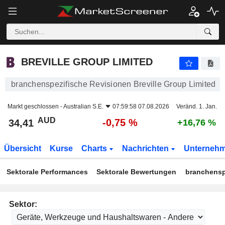
BREVILLE GROUP LIMITED
34,41
$
-0,75 %
BREVILLE GROUP LIMITED
branchenspezifische Revisionen Breville Group Limited
Markt geschlossen -
Australian S.E.
07:59:58 07.08.2026
Veränd. 1. Jan.
AUD
-0,75 %
34,41
+16,76 %
Übersicht
Kurse
Charts
Nachrichten
Unterneh
Sektorale Performances
Sektorale Bewertungen
branchensp
Sektor: