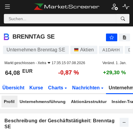
BRENNTAG SE
64,08
€
-0,87 %
BRENNTAG SE
Unternehmen Brenntag SE
Aktien
A1DAHH
D
Markt geschlossen -
Xetra
17:35:15 07.08.2026
Veränd. 1. Jan.
EUR
-0,87 %
64,08
+29,30 %
Übersicht
Kurse
Charts
Nachrichten
Unterneh
Profil
Unternehmensführung
Aktionärsstruktur
Insider-Tr
Beschreibung der Geschäftstätigkeit: Brenntag
SE