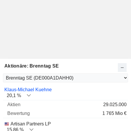
Aktionäre: Brenntag SE
Name
Aktien
%
Bewertung
Klaus-Michael Kuehne
20,1 %
29.025.000
1 765 Mio €
Artisan Partners LP
15,86 %