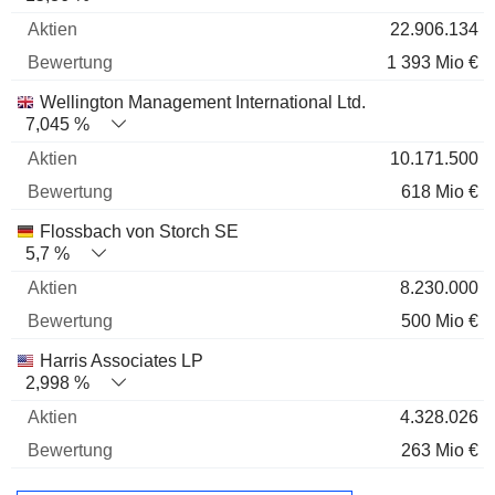
22.906.134
1 393 Mio €
Wellington Management International Ltd.
7,045 %
10.171.500
618 Mio €
Flossbach von Storch SE
5,7 %
8.230.000
500 Mio €
Harris Associates LP
2,998 %
4.328.026
263 Mio €