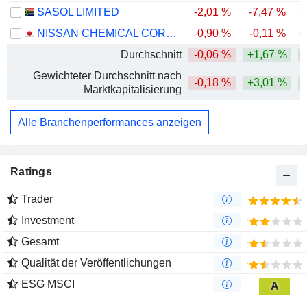
SASOL LIMITED
-2,01 %
-7,47 %
+
NISSAN CHEMICAL CORPORATION
-0,90 %
-0,11 %
+
Durchschnitt
-0,06 %
+1,67 %
+
Gewichteter Durchschnitt nach
-0,18 %
+3,01 %
+
Marktkapitalisierung
Alle Branchenperformances anzeigen
Ratings
Trader
Investment
Gesamt
Qualität der Veröffentlichungen
ESG MSCI
A