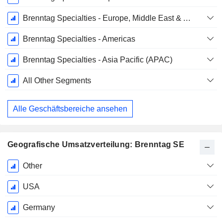
Brenntag Specialties - Europe, Middle East & Africa (EMEA)
Brenntag Specialties - Americas
Brenntag Specialties - Asia Pacific (APAC)
All Other Segments
Alle Geschäftsbereiche ansehen
Geografische Umsatzverteilung: Brenntag SE
Ende d.
Other
Geschäftsjahres:
Dezember
USA
Germany