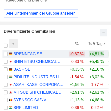
Alle Unternehmen der Gruppe ansehen
Diversifizierte Chemikalien
%
% 5 Tage
%
BRENNTAG SE
-0,87 %
+4,81 %
+
SHIN-ETSU CHEMICAL CO., LTD.
-0,83 %
+5,45 %
+
BASF SE
+0,35 %
+2,18 %
+
PIDILITE INDUSTRIES LIMITED
-1,54 %
+3,02 %
ASAHI KASEI CORPORATION
+1,56 %
-1,77 %
+
MITSUBISHI CHEMICAL GROUP CORPORATION
+2,91 %
+2,61 %
+
SYENSQO SA/NV
+1,13 %
+4,68 %
SRF LIMITED
-0,36 %
-0,22 %