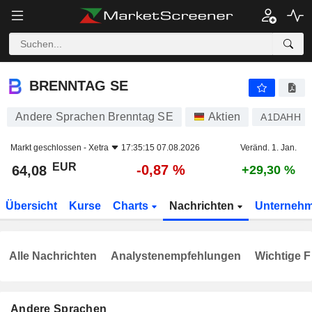
BRENNTAG SE
64,08
€
-0,87 %
BRENNTAG SE
Andere Sprachen Brenntag SE
Aktien
A1DAHH
Markt geschlossen -
Xetra
17:35:15 07.08.2026
Veränd. 1. Jan.
EUR
-0,87 %
64,08
+29,30 %
Übersicht
Kurse
Charts
Nachrichten
Unterneh
Alle Nachrichten
Analystenempfehlungen
Wichtige F
Andere Sprachen