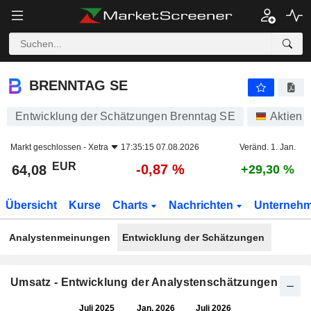
BRENNTAG SE
64,08
€
-0,87 %
BRENNTAG SE
Entwicklung der Schätzungen Brenntag SE
Aktien
Markt geschlossen -
Xetra
17:35:15 07.08.2026
Veränd. 1. Jan.
EUR
-0,87 %
64,08
+29,30 %
Übersicht
Kurse
Charts
Nachrichten
Unterneh
Analystenmeinungen
Entwicklung der Schätzungen
Umsatz - Entwicklung der Analystenschätzungen