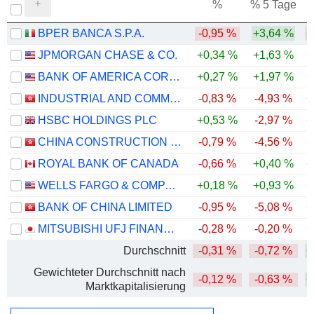
%
% 5 Tage
%
BPER BANCA S.P.A.
-0,95 %
+3,64 %
+
JPMORGAN CHASE & CO.
+0,34 %
+1,63 %
+
BANK OF AMERICA CORPORATION
+0,27 %
+1,97 %
+
INDUSTRIAL AND COMMERCIAL BANK OF CHINA LIMITED
-0,83 %
-4,93 %
+
HSBC HOLDINGS PLC
+0,53 %
-2,97 %
+
CHINA CONSTRUCTION BANK CORPORATION
-0,79 %
-4,56 %
+
ROYAL BANK OF CANADA
-0,66 %
+0,40 %
+
WELLS FARGO & COMPANY
+0,18 %
+0,93 %
+
BANK OF CHINA LIMITED
-0,95 %
-5,08 %
+
MITSUBISHI UFJ FINANCIAL GROUP, INC.
-0,28 %
-0,20 %
+
Durchschnitt
-0,31 %
-0,72 %
+
Gewichteter Durchschnitt nach
-0,12 %
-0,63 %
+
Marktkapitalisierung