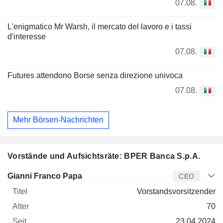
07.08.
L'enigmatico Mr Warsh, il mercato del lavoro e i tassi
d'interesse
07.08.
Futures attendono Borse senza direzione univoca
07.08.
Mehr Börsen-Nachrichten
Vorstände und Aufsichtsräte: BPER Banca S.p.A.
Manager
Titel
Alter
Seit
Gianni Franco Papa
CEO
Vorstandsvorsitzender
70
23.04.2024