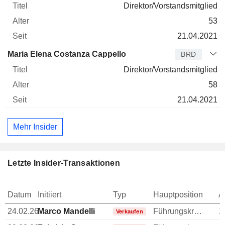
Direktor/Vorstandsmitglied
53
21.04.2021
Maria Elena Costanza Cappello
BRD
Direktor/Vorstandsmitglied
58
21.04.2021
Mehr Insider
Letzte Insider-Transaktionen
Datum
Initiiert
Typ
Hauptposition
A
24.02.26
Marco Mandelli
Führungskraft / leitender Angestellter
1
Verkaufen