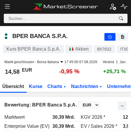
BPER BANCA S.P.A.
14,58
€
-0,95 %
BPER BANCA S.P.A.
Kurs BPER Banca S.p.A.
Aktien
897832
IT00
Markt geschlossen -
Borsa Italiana
17:45:00 07.08.2026
Veränd. 1. Jan.
EUR
-0,95 %
14,58
+25,71 %
Übersicht
Kurse
Charts
Nachrichten
Unterneh
Bewertung: BPER Banca S.p.A.
Marktwert
30,39 Mrd.
KGV 2026 *
12,
Enterprise Value (EV)
30,39 Mrd.
EV / Sales 2026 *
3,9