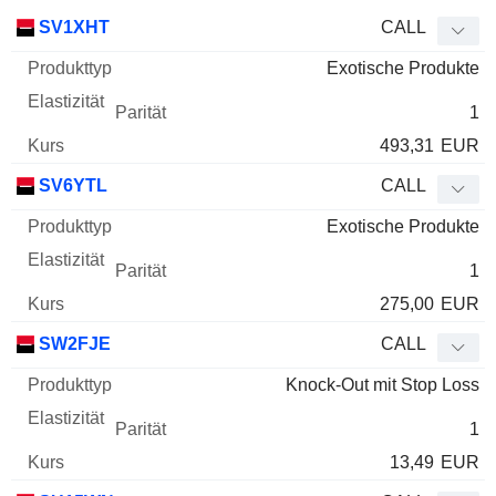
WKN
Typ
Produkttyp
Elastizität
Parität
Kurs
SV1XHT
CALL
Exotische Produkte
1
493,31
EUR
SV6YTL
CALL
Exotische Produkte
1
275,00
EUR
SW2FJE
CALL
Knock-Out mit Stop Loss
1
13,49
EUR