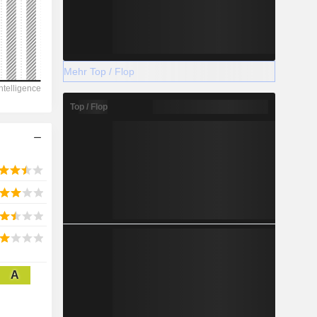
2028
Mehr Top / Flop
9.975
Top / Flop
-10,21 %
-
2028
13.985
A
0,86 %
11.894