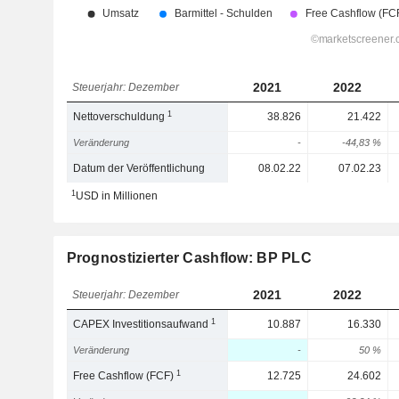
2021
2022
Steuerjahr: Dezember
1
Nettoverschuldung
38.826
21.422
Veränderung
-
-44,83 %
Datum der Veröffentlichung
08.02.22
07.02.23
1
USD in Millionen
Prognostizierter Cashflow: BP PLC
2021
2022
Steuerjahr: Dezember
1
CAPEX Investitionsaufwand
10.887
16.330
Veränderung
-
50 %
1
Free Cashflow (FCF)
12.725
24.602