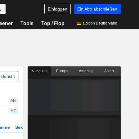
Einloggen
Ein Abo abschließen
eener
Tools
Top / Flop
Edition Deutschland
Indizes
Europa
Amerika
Asien
Bericht
AN
MT
rmine
Sektor
Derivate
ETFs