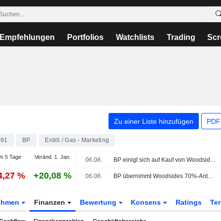
Empfehlungen
Portfolios
Watchlists
Trading
Scr
Zu einer Liste hinzufügen
PDF-
591
BP.
Erdöl / Gas - Marketing
% 5 Tage
Veränd. 1. Jan.
06.08.
BP einigt sich auf Kauf von Woodsides Anteil am Gasprojekt Calypso
4,27 %
+20,08 %
06.08.
BP übernimmt Woodsides 70%-Anteil an Trinidad-Gasprojekt
ehmen
Finanzen
Bewertung
Konsens
Ratings
Te