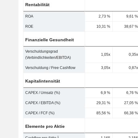
Rentabilität
ROA
2,73 %
9,61 %
ROE
10,31 %
38,67 %
Finanzielle Gesundheit
Verschuldungsgrad
1,05x
0,35x
(Verbindlichkeiten/EBITDA)
Verschuldung / Free Cashflow
3,05x
0,87x
Kapitalintensität
CAPEX / Umsatz (%)
6,9 %
6,76 %
CAPEX / EBITDA (%)
29,31 %
27,05 %
CAPEX / FCF (%)
85,56 %
66,38 %
Elemente pro Aktie
1