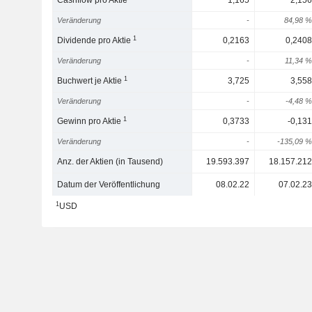
Cashflow pro Aktie
1,165
2,156
Veränderung
-
84,98 %
1
Dividende pro Aktie
0,2163
0,2408
Veränderung
-
11,34 %
1
Buchwert je Aktie
3,725
3,558
Veränderung
-
-4,48 %
1
Gewinn pro Aktie
0,3733
-0,131
Veränderung
-
-135,09 %
Anz. der Aktien (in Tausend)
19.593.397
18.157.212
Datum der Veröffentlichung
08.02.22
07.02.23
1
USD