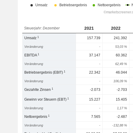
2021
2022
Steuerjahr: Dezember
1
Umsatz
157.739
241.392
Veränderung
-
53,03 %
1
EBITDA
37.147
60.362
Veränderung
-
62,49 %
1
Betriebsergebnis (EBIT)
22.342
46.044
Veränderung
-
106,09 %
1
Gezahlte Zinsen
-2.073
-2.703
1
Gewinn vor Steuern (EBT)
15.227
15.405
Veränderung
-
1,17 %
1
Nettoergebnis
7.565
-2.487
Veränderung
-
-132,88 %