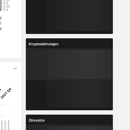
8
1,761
%
-3,7 %
6
0,3708
%
4,17 %
5
4,271
%
3,81 %
Kryptowährungen
8
0,689
%
-2,38 %
7
15.452.017
-
-
Zinssätze