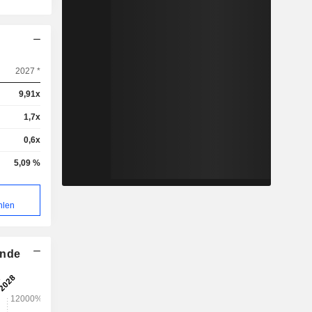
2027 *
9,91x
1,7x
0,6x
5,09 %
hlen
ende