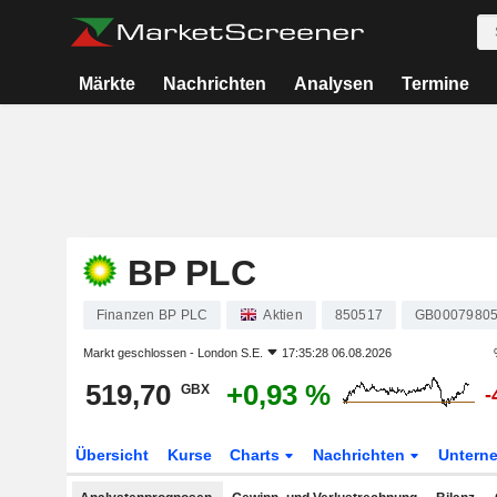
Märkte
Nachrichten
Analysen
Termine
BP PLC
Finanzen BP PLC
Aktien
850517
GB0007980
Markt geschlossen -
London S.E.
17:35:28 06.08.2026
519,70
+0,93 %
GBX
-
Übersicht
Kurse
Charts
Nachrichten
Untern