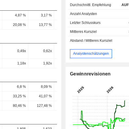
Durchschnittl. Empfehlung
AUF
Anzahl Analysten
4,87 %
3,17 %
2,67 %
4,98 %
3,86 
Letzter Schlusskurs
20,08 %
13,77 %
13,33 %
24,68 %
15,19 
Mittleres Kursziel
Abstand / Mittleres Kursziel
0,49x
0,62x
0,6x
0,36x
0,28
Analystenschätzungen
1,18x
1,92x
2,23x
0,93x
0,8
Gewinnrevisionen
6,8 %
8,09 %
7,68 %
6,4 %
7,02 
33,25 %
41,07 %
38,99 %
29,4 %
35,09 
80,46 %
127,48 %
145,91 %
76,19 %
99,64 