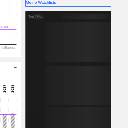
-
Meine Watchlists
Top / Flop