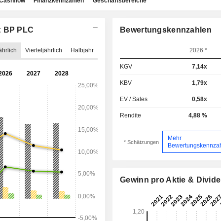
Cashflow
Finanzkennzahlen
Geschäftsbereiche
g: BP PLC
Bewertungskennzahlen
ährlich
Vierteljährlich
Halbjahr
2026 *
KGV
7,14x
KBV
1,79x
EV / Sales
0,58x
Rendite
4,88 %
Mehr
* Schätzungen
Bewertungskennza
Gewinn pro Aktie & Divid