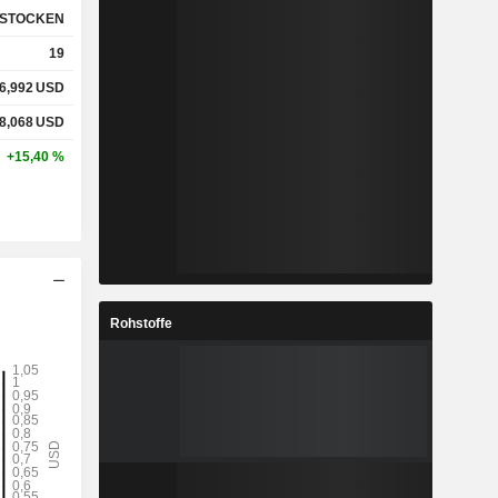
STOCKEN
19
%
3,32 %
6,992
USD
%
14,19 %
8,068
USD
+15,40 %
x
0,27x
x
0,84x
Rohstoffe
%
7,04 %
%
37,21 %
%
117,59 %