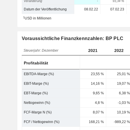
Veränderung
-
93,34 %
Datum der Veröffentlichung
08.02.22
07.02.23
1
USD in Millionen
Voraussichtliche Finanzkennzahlen: BP PLC
2021
2022
Steuerjahr: Dezember
Profitabilität
EBITDA-Marge (%)
23,55 %
25,01 %
EBIT-Marge (%)
14,16 %
19,07 %
EBT-Marge (%)
9,65 %
6,38 %
Nettogewinn (%)
4,8 %
-1,03 %
FCF-Marge N (%)
8,07 %
10,19 %
FCF / Nettogewinn (%)
168,21 %
-989,22 %