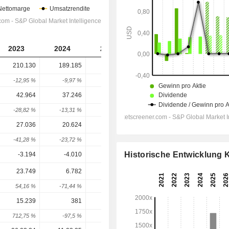
2023
2024
2025
2026
2027
210.130
189.185
189.335
215.862
197.490
-12,95 %
-9,97 %
0,08 %
14,01 %
-8,51 %
42.964
37.246
37.272
46.981
39.519
-28,82 %
-13,31 %
0,07 %
26,05 %
-15,88 %
27.036
20.624
19.450
30.246
22.457
-41,28 %
-23,72 %
-5,69 %
55,51 %
-25,75 %
Historische Entwicklung
-3.194
-4.010
-5.106
-4.400
-3.780
23.749
6.782
7.746
26.754
19.592
54,16 %
-71,44 %
14,21 %
245,39 %
-26,77 %
15.239
381
55
13.958
10.883
712,75 %
-97,5 %
-85,56 %
25.278,53 %
-22,03 %