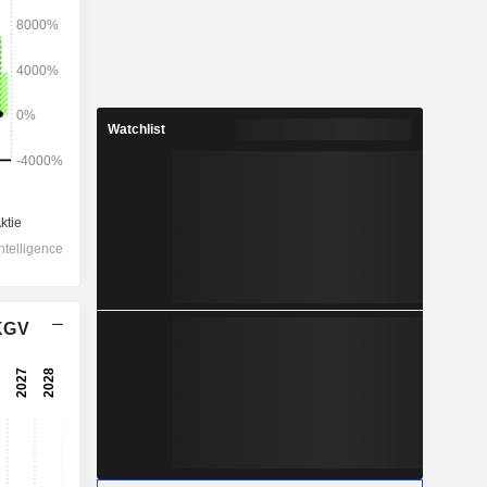
2028
Watchlist
198.719
0,62 %
37.582
-4,9 %
20.441
-8,98 %
 KGV
-3.489
17.331
-11,54 %
10.555
-3,01 %