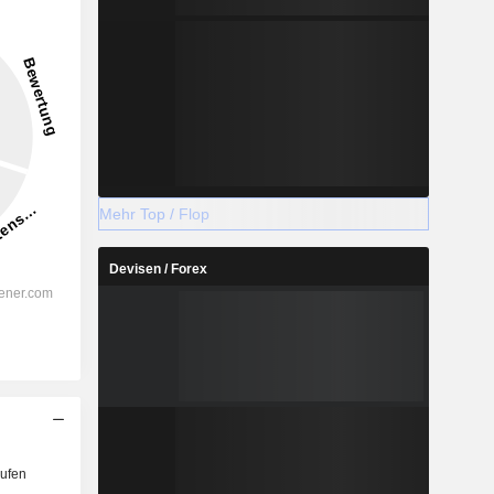
-14,54 %
-
2028
Mehr Top / Flop
Devisen / Forex
%
18,91 %
%
10,29 %
%
8,72 %
%
5,31 %
%
5,99 %
%
112,68 %
ufen