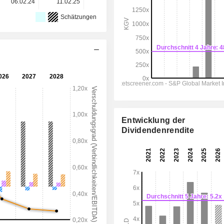
06.02.24
11.02.25
10.02.26
-
-
Schätzungen
Entwicklung der
Dividendenrendite