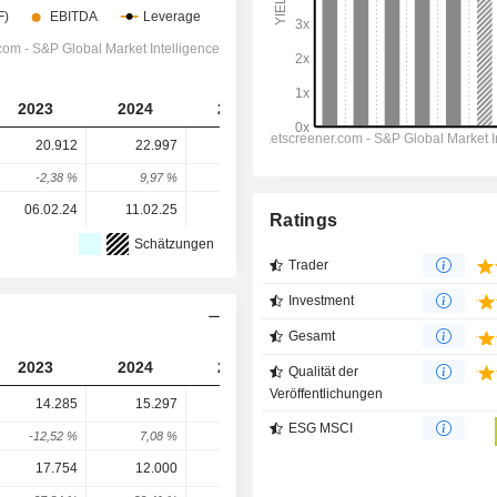
2023
2024
2025
2026
2027
20.912
22.997
22.182
16.797
11.109
-2,38 %
9,97 %
-3,54 %
-24,28 %
-33,86 %
06.02.24
11.02.25
10.02.26
-
-
Ratings
Schätzungen
Trader
Investment
Gesamt
2023
2024
2025
2026
2027
Qualität der
Veröffentlichungen
14.285
15.297
14.533
13.815
13.866
ESG MSCI
-12,52 %
7,08 %
-4,99 %
-4,94 %
0,37 %
17.754
12.000
9.960
18.131
13.917