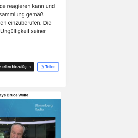
Transportstraße miteinander verbu
tice reagieren kann und
Darüber hinaus besitzt das Unter
versammlung gemäß
Bluff-PCI-Mine in der Nähe von Blac
en einzuberufen. Die
Wartungs- und Instandhaltungsphase
die Anteile an den Kok
 Ungültigkeit seiner
Erschließungsprojekten Isaac Rive
Hillalong (80 %), Cooroorah 
Carborough (100 %) sowie Comet 
%) und ist Joint-Venture-Partner bei L
%) und Mackenzie (5 %) zusa
Stanmore Resources Limited. 
uellen hinzufügen
Teilen
Tochtergesellschaften gehören Bow
Ltd, Coking Coal One Pty Ltd, New L
Pty Ltd sowie Lenton Manage
Marketing Pty Ltd.