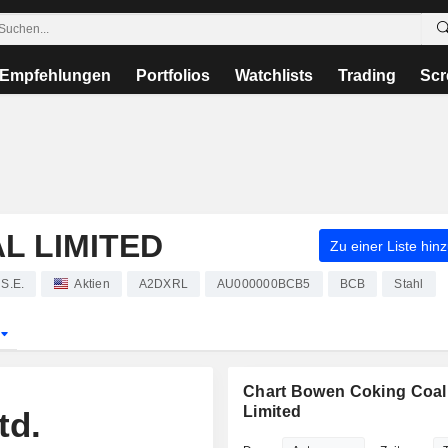
Empfehlungen
Portfolios
Watchlists
Trading
Scr
L LIMITED
Zu einer Liste hin
 S.E.
Aktien
A2DXRL
AU000000BCB5
BCB
Stahl
r
Chart Bowen Coking Coal
Limited
td.