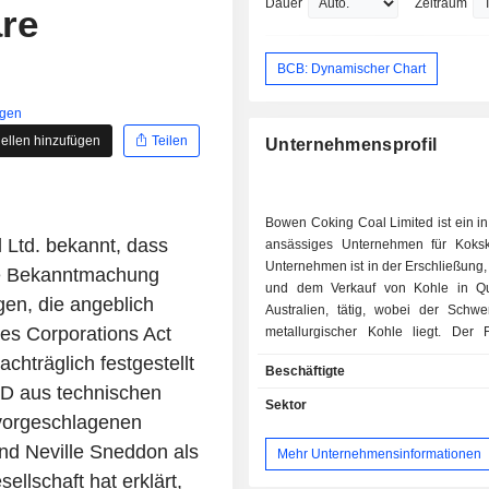
Dauer
Zeitraum
äre
BCB: Dynamischer Chart
igen
ellen hinzufügen
Teilen
Unternehmensprofil
Bowen Coking Coal Limited ist ein in
Ltd. bekannt, dass
ansässiges Unternehmen für Koks
Unternehmen ist in der Erschließung
e Bekanntmachung
und dem Verkauf von Kohle in Qu
gen, die angeblich
Australien, tätig, wobei der Schwe
es Corporations Act
metallurgischer Kohle liegt. Der Fl
Standort des Unternehmens, de
chträglich festgestellt
Beschäftigte
Bergbaukomplex in der Nähe von 
9D aus technischen
umfasst mehrere Betriebsstätten,
Sektor
e vorgeschlagenen
Ellensfield-South-Mine und das Plum
Erschließungsprojekt eine 
nd Neville Sneddon als
Mehr Unternehmensinformationen
Kohleaufbereitungsanlage (CHPP) 
ellschaft hat erklärt,
Bahnverladestation versorgen, die