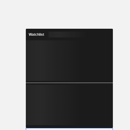
nden sind.
nehmen die
kwater (in
) und hält
skohle-
r (100 %),
Watchlist
(100 %),
Ridge (100
ilyvale (15
mmen mit
Zu seinen
en PCI Pty
enton Coal
ment and