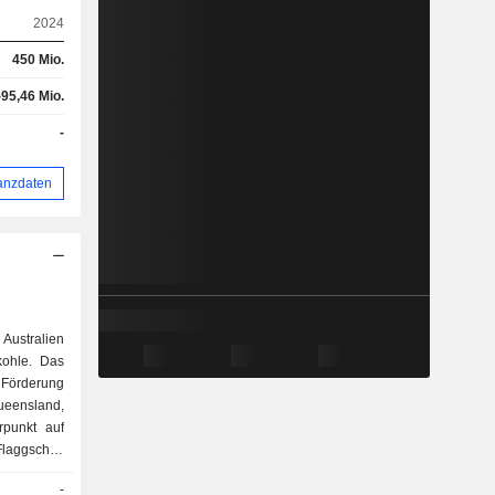
2024
450 Mio.
-95,46 Mio.
-
anzdaten
 Australien
kohle. Das
, Förderung
eensland,
rpunkt auf
aggschiff-
r Burton-
-
Moranbah,