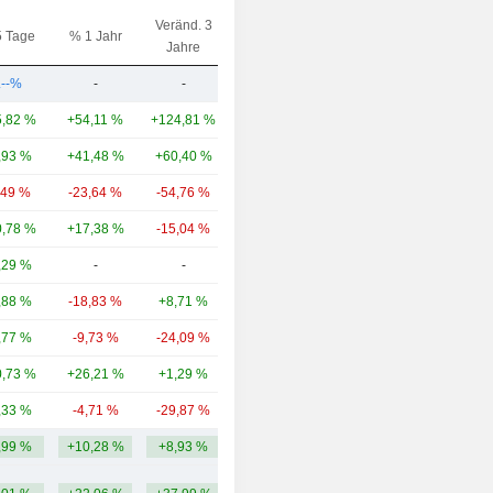
Veränd. 3
5 Tage
% 1 Jahr
Kap.($)
Jahre
.--%
-
-
36,64 Mio.
,82 %
+54,11 %
+124,81 %
4,86 Mrd.
,93 %
+41,48 %
+60,40 %
3,7 Mrd.
,49 %
-23,64 %
-54,76 %
2,3 Mrd.
,78 %
+17,38 %
-15,04 %
1,93 Mrd.
,29 %
-
-
1,67 Mrd.
,88 %
-18,83 %
+8,71 %
1,58 Mrd.
,77 %
-9,73 %
-24,09 %
1,01 Mrd.
,73 %
+26,21 %
+1,29 %
797 Mio.
,33 %
-4,71 %
-29,87 %
747 Mio.
,99 %
+10,28 %
+8,93 %
2,06 Mrd.