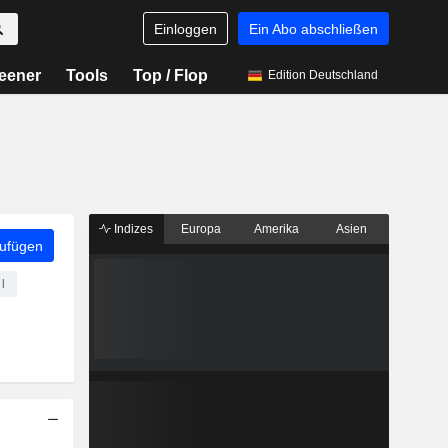
Einloggen
Ein Abo abschließen
eener
Tools
Top / Flop
Edition Deutschland
Indizes
Europa
Amerika
Asien
zufügen
l