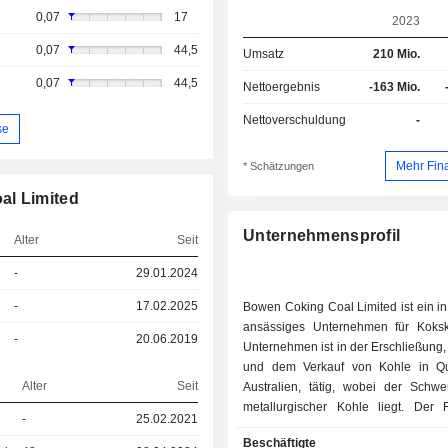
0,07
17
2023
0,07
44,5
Umsatz
210 Mio.
0,07
44,5
Nettoergebnis
-163 Mio.
Nettoverschuldung
-
se
Mehr Fin
* Schätzungen
al Limited
Unternehmensprofil
Alter
Seit
-
29.01.2024
-
17.02.2025
Bowen Coking Coal Limited ist ein in
ansässiges Unternehmen für Koks
-
20.06.2019
Unternehmen ist in der Erschließung
und dem Verkauf von Kohle in Qu
Alter
Seit
Australien, tätig, wobei der Schwe
metallurgischer Kohle liegt. Der Fl
-
25.02.2021
Standort des Unternehmens, de
Beschäftigte
Bergbaukomplex in der Nähe von 