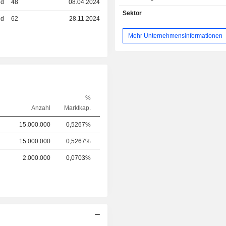
ed
48
08.04.2024
umfasst mehrere Betriebsstätten,
Sektor
ed
62
28.11.2024
Ellensfield-South-Mine und das Plum
Erschließungsprojekt eine 
Mehr Unternehmensinformationen
Kohleaufbereitungsanlage (CHPP) 
Bahnverladestation versorgen, die
Transportstraße miteinander verbu
Darüber hinaus besitzt das Unter
Bluff-PCI-Mine in der Nähe von Blac
Wartungs- und Instandhaltungsphase
%
die Anteile an den Kok
Anzahl
Marktkap.
Erschließungsprojekten Isaac Rive
Hillalong (80 %), Cooroorah 
15.000.000
0,5267%
Carborough (100 %) sowie Comet 
%) und ist Joint-Venture-Partner bei L
15.000.000
0,5267%
%) und Mackenzie (5 %) zusa
2.000.000
0,0703%
Stanmore Resources Limited. 
Tochtergesellschaften gehören Bow
Ltd, Coking Coal One Pty Ltd, New L
Pty Ltd sowie Lenton Manage
Marketing Pty Ltd.