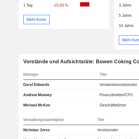
1 Tag
-25,00 %
3 Jahre
5 Jahre
Mehr Kurse
10 Jahre
Mehr Kur
Vorstände und Aufsichtsräte: Bowen Coking Co
Manager
Titel
Daryl Edwards
Vorstandsvorsitzender
Andrew Mooney
Finanzdirektor/CFO
Michael McKee
Geschäftsführer
Verwaltungsratsmitglied
Titel
Nicholas Jorss
Vorsitzender