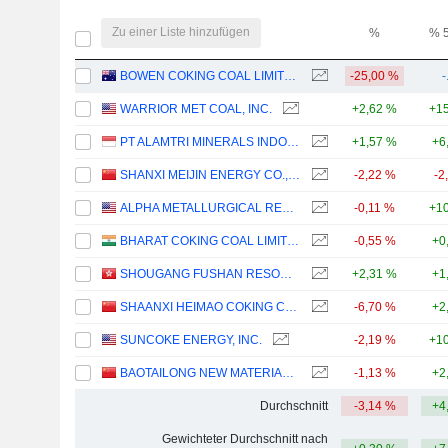
Zu einer Liste hinzufügen
%
% 
BOWEN COKING COAL LIMITED
-25,00 %
-
WARRIOR MET COAL, INC.
+2,62 %
+15
PT ALAMTRI MINERALS INDONESIA TBK
+1,57 %
+6
SHANXI MEIJIN ENERGY CO.,LTD.
-2,22 %
-2
ALPHA METALLURGICAL RESOURCES, INC.
-0,11 %
+10
BHARAT COKING COAL LIMITED
-0,55 %
+0
SHOUGANG FUSHAN RESOURCES GROUP LIMITED
+2,31 %
+1
SHAANXI HEIMAO COKING CO., LTD.
-6,70 %
+2
SUNCOKE ENERGY, INC.
-2,19 %
+10
BAOTAILONG NEW MATERIALS CO., LTD.
-1,13 %
+2
Durchschnitt
-3,14 %
+4
Gewichteter Durchschnitt nach