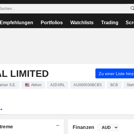
Empfehlungen
Portfolios
Watchlists
Trading
Scr
L LIMITED
Zu einer Liste hin
lian S.E.
Aktien
A2DXRL
AU000000BCB5
BCB
Stah
r
treme
Finanzen