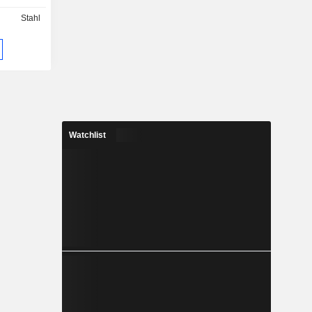
 wobei die
Stahl
tree-North-
zentrale
sowie eine
 über eine
nden sind.
nehmen die
kwater (in
) und hält
Watchlist
skohle-
r (100 %),
(100 %),
Ridge (100
ilyvale (15
mmen mit
Zu seinen
en PCI Pty
enton Coal
ment and