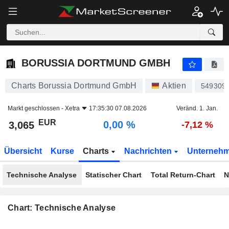
BORUSSIA DORTMUND GMBH
3,065
€
0,00 %
BORUSSIA DORTMUND GMBH
Charts Borussia Dortmund GmbH
Aktien
549309
Markt geschlossen -
Xetra
17:35:30 07.08.2026
Veränd. 1. Jan.
EUR
0,00 %
3,065
-7,12 %
Übersicht
Kurse
Charts
Nachrichten
Unterneh
Technische Analyse
Statischer Chart
Total Return-Chart
N
Chart: Technische Analyse