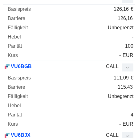
126,16
€
126,16
Unbegrenzt
-
100
-
EUR
VU6BGB
CALL
111,09
€
115,43
Unbegrenzt
-
4
-
EUR
VU6BJX
CALL