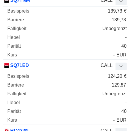
SQ7TNM
CALL
139,73
€
139,73
Unbegrenzt
-
40
-
EUR
SQ71ED
CALL
124,20
€
129,87
Unbegrenzt
-
40
-
EUR
HC422N
CALL