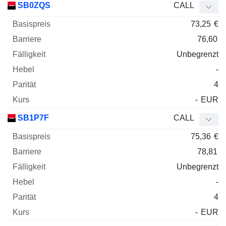
SB0ZQS
CALL
73,25
€
76,60
Unbegrenzt
-
4
-
EUR
SB1P7F
CALL
75,36
€
78,81
Unbegrenzt
-
4
-
EUR