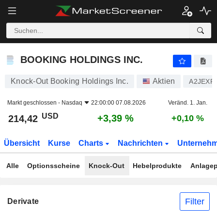
BOOKING HOLDINGS INC.
214,42
$
+3,39 %
BOOKING HOLDINGS INC.
Knock-Out Booking Holdings Inc.
Aktien
A2JEXP
Markt geschlossen -
Nasdaq
22:00:00 07.08.2026
Veränd. 1. Jan.
USD
+3,39 %
214,42
+0,10 %
Übersicht
Kurse
Charts
Nachrichten
Unterneh
Alle
Optionsscheine
Knock-Out
Hebelprodukte
Anlagep
Filter
Derivate