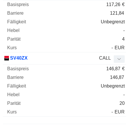
117,26
€
121,84
Unbegrenzt
-
4
-
EUR
SV40ZX
CALL
146,87
€
146,87
Unbegrenzt
-
20
-
EUR