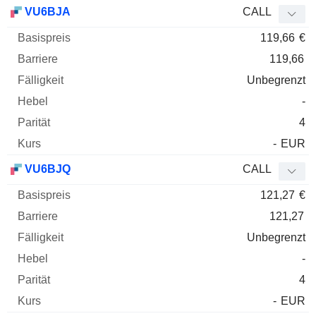
Basispreis
Barriere
Fälligkeit
Elastizität
VU6BJA
CALL
WKN
Typ
Paritä
119,66
€
119,66
Unbegrenzt
-
4
-
EUR
VU6BJQ
CALL
121,27
€
121,27
Unbegrenzt
-
4
-
EUR