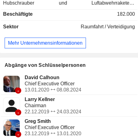
Hubschrauber und Luftabwehrraketen),
Unterstützungsdienstleistungen (Logistik, Technik, Wartung
Beschäftigte
182.000
und Schulungen) sowie Raumfahrttechnik (Satelliten,
Startrampen usw.); - Zivile Luftfahrt (30,4 %). Neben
Sektor
Raumfahrt / Verteidigung
Verkehrsflugzeugen liefert der Konzern Ersatzteile und
bietet technische Unterstützung, Wartungs- und
Ingenieursdienstleistungen an. Der verbleibende Umsatz
Mehr Unternehmensinformationen
(23,3 %) stammt aus Dienstleistungen (Logistik und
Liefermanagement, Engineering, Wartung, Modifikations-
und Schulungsdienstleistungen usw.) sowie aus der
Finanzierung von Verkehrs- und Privatflugzeugen und dem
Abgänge von Schlüsselpersonen
Leasing von Flugzeugausrüstung. Der Nettoumsatz verteilt
sich geografisch wie folgt: Vereinigte Staaten (53,8 %),
David Calhoun
Asien (18,4 %), Europa (12,8 %), Naher Osten (7,8 %),
Chief Executive Officer
Kanada (2 %), Ozeanien (1,8 %), Afrika (1,8 %) und
-
13.01.2020
08.08.2024
Sonstige (1,6 %).
Larry Kellner
Chairman
-
22.12.2019
24.03.2024
Greg Smith
Chief Executive Officer
-
23.12.2019
13.01.2020