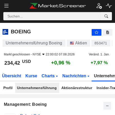
BOEING
234,42
$
+0,96 %
BOEING
Unternehmensführung Boeing
Aktien
850471
Markt geschlossen -
NYSE
22:00:02 07.08.2026
Veränd. 1. Jan.
USD
+0,96 %
234,42
+7,97 %
Übersicht
Kurse
Charts
Nachrichten
Unterneh
Profil
Unternehmensführung
Aktionärsstruktur
Insider-Tr
Management: Boeing
Besetzte