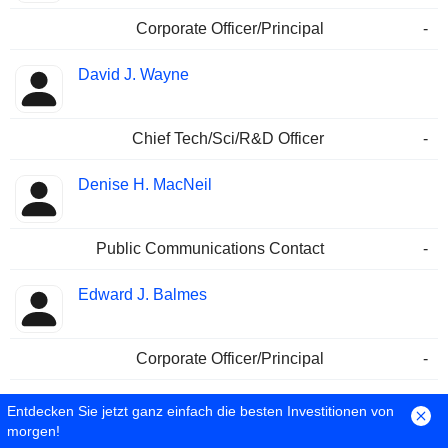
Corporate Officer/Principal
-
David J. Wayne
Chief Tech/Sci/R&D Officer
-
Denise H. MacNeil
Public Communications Contact
-
Edward J. Balmes
Corporate Officer/Principal
-
Sherry A. Carbary
Entdecken Sie jetzt ganz einfach die besten Investitionen von
morgen!