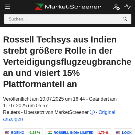
Rossell Techsys aus Indien
strebt größere Rolle in der
Verteidigungsflugzeugbranche
an und visiert 15%
Plattformanteil an
Veröffentlicht am 10.07.2025 um 16:44 - Geändert am
11.07.2025 um 05:57
Reuters - Übersetzt von MarketScreener
-
Original
anzeigen
BOEING
+1,28 %
ROSSELL INDIA LIMITED
-1,79 %
LOCKH