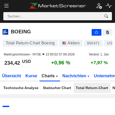
BOEING
234,42
$
+0,96 %
BOEING
Total Return-Chart Boeing
Aktien
850471
US0
Markt geschlossen -
NYSE
22:00:02 07.08.2026
Veränd. 1. Jan.
USD
+0,96 %
234,42
+7,97 %
Übersicht
Kurse
Charts
Nachrichten
Unterneh
Technische Analyse
Statischer Chart
Total Return-Chart
N