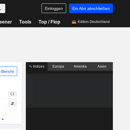
Einloggen
Ein Abo abschließen
eener
Tools
Top / Flop
Edition Deutschland
Indizes
Europa
Amerika
Asien
Bericht
CI
e