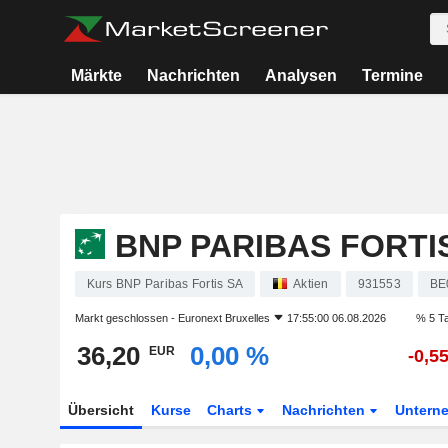
Märkte
Nachrichten
Analysen
Termine
BNP PARIBAS FORTI
Kurs BNP Paribas Fortis SA
Aktien
931553
BE
Markt geschlossen -
Euronext Bruxelles
17:55:00 06.08.2026
% 5 T
36,20
0,00 %
EUR
-0,5
Übersicht
Kurse
Charts
Nachrichten
Untern