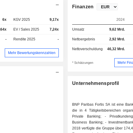
Finanzen
6x
KGV 2025
9,17x
2024
,64x
EV / Sales 2025
7,24x
Umsatz
9,62 Mrd.
-
Rendite 2025
-
Nettoergebnis
2,92 Mrd.
Nettoverschuldung
46,32 Mrd.
Mehr Bewertungskennzahlen
Mehr Fin
* Schätzungen
Unternehmensprofil
BNP Paribas Fortis SA ist eine Ban
die in 4 Tätigkeitsbereichen organisi
Private Banking; - Privatkundengeschäft; -
Business Banking; - Investmentbanking. Ende
2018 verfügte die Gruppe über 174,4