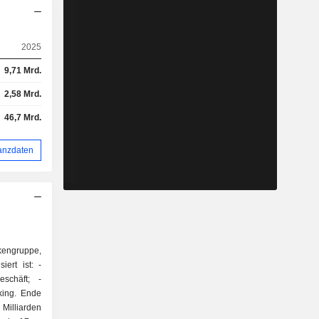
2025
9,71 Mrd.
2,58 Mrd.
46,7 Mrd.
anzdaten
kengruppe,
ert ist: -
 Milliarden