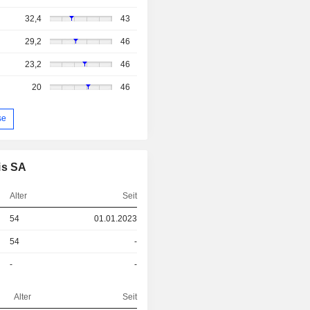
32,4
43
29,2
46
23,2
46
20
46
se
is SA
Alter
Seit
54
01.01.2023
54
-
-
-
Alter
Seit