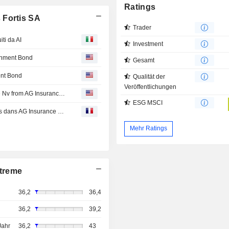
Ratings
 Fortis SA
Trader
iti da AI
Investment
ernment Bond
Gesamt
ent Bond
Qualität der
Veröffentlichungen
DKV EURO SERVICE GmbH + Co. KG acquired Optimile Nv from AG Insurance SA/NV and BNP Paribas Fortis SA.
ESG MSCI
BNP Paribas Fortis cède 25% de sa participation à Ageas dans AG Insurance pour 1,9 Md€
Mehr Ratings
treme
36,2
36,4
36,2
39,2
Jahr
36,2
43