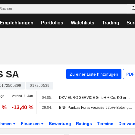
Empfehlungen
Portfolios
Watchlists
Trading
Scr
S SA
Zu einer Liste hinzufügen
PDF-
0172505399
017250539
age
Veränd. 1. Jan.
04.05.
DKV EURO SERVICE GmbH + Co. KG erwirbt Optimile Nv von AG Insurance SA/NV und BNP Paribas Fortis SA (ENXTBR:017250539).
5 %
-13,40 %
29.04.
BNP Paribas Fortis veräußert 25%-Beteiligung an AG Insurance für 1,9 Mrd. € an Ageas
ehmen
Finanzen
Bewertung
Ratings
Termine
Derivat