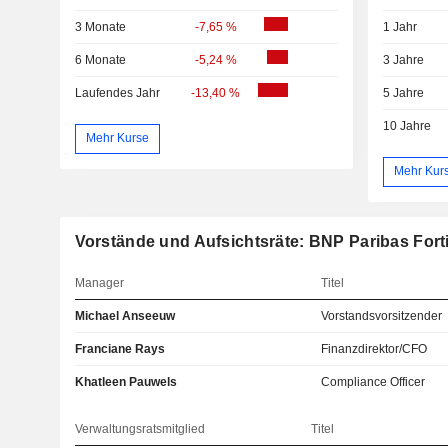
3 Monate
-7,65 %
1 Jahr
6 Monate
-5,24 %
3 Jahre
Laufendes Jahr
-13,40 %
5 Jahre
10 Jahre
Mehr Kurse
Mehr Kur
Vorstände und Aufsichtsräte: BNP Paribas Fort
Manager
Titel
Michael Anseeuw
Vorstandsvorsitzender
Franciane Rays
Finanzdirektor/CFO
Khatleen Pauwels
Compliance Officer
Verwaltungsratsmitglied
Titel