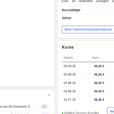
Euro an laufenden Einlagen u
Milliarden Euro an laufenden Kredit
Beschäftigte
Nettozinsertrag ist geografisch wie fol
Belgien (53,3%), Türkei (11,8%),
Sektor
(8,2%), Frankreich (7,3%), Itali
Deutschland (4,1%), Vereinigtes 
Mehr Unternehmensinformationen
(3,7%), Spanien (2,7%) und Sonstige 
Kurse
Datum
Kurs
06.08.26
36,20 €
05.08.26
36,20 €
04.08.26
36,20 €
03.08.26
36,40 €
31.07.26
36,40 €
DKV EURO SERVICE GmbH + Co. KG erwirbt Optimile Nv von AG Insurance SA/NV und BNP Paribas Fortis SA (ENXTBR:017250539).
CI
Me
Realtime Euronext Bruxelles