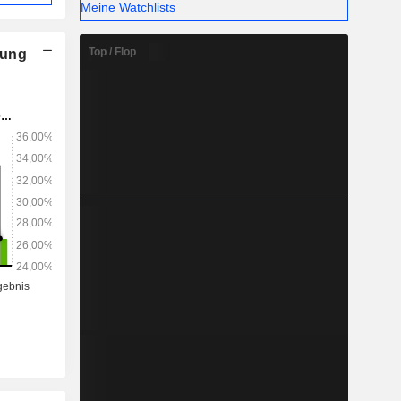
Meine Watchlists
Top / Flop
nung