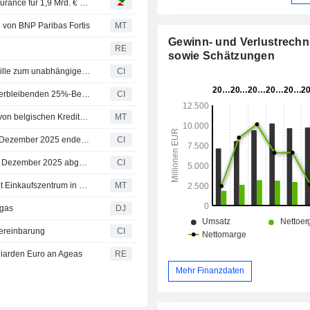
BNP Paribas Fortis veräußert 25%-Beteiligung an AG Insurance für 1,9 Mrd. € an Ageas
 von BNP Paribas Fortis
MT
Gewinn- und Verlustrech
RE
sowie Schätzungen
ASA International Group plc ernennt Laurence De L'escaille zum unabhängigen Non-Executive Director sowie zum Mitglied des Prüfungs- und Risikoausschusses, des Vergütungsausschusses, des Nominierungsausschusses und des Ausschusses der unabhängigen Direktoren
CI
Ageas SA/NV (ENXTBR:AGS) schließt Übernahme der verbleibenden 25%-Beteiligung an AG Insurance SA/NV von BNP Paribas Fortis SA (ENXTBR:017250539) ab.
CI
Gimv sichert sich Finanzierung über 400 Millionen Euro von belgischen Kreditgebern
MT
BNP Paribas Fortis SA schlägt Dividende für das am 31. Dezember 2025 endende Geschäftsjahr vor, zahlbar am 11. Mai 2026
CI
BNP Paribas Fortis SA meldet Ergebnisse für das am 31. Dezember 2025 abgeschlossene Geschäftsjahr
CI
Wereldhave verkauft niederländisches Objekt und erwirbt Einkaufszentrum in Belgien
MT
egas
DJ
ereinbarung
CI
lliarden Euro an Ageas
RE
Mehr Finanzdaten