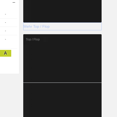
-
-
Mehr Top / Flop
-
-
Top / Flop
A