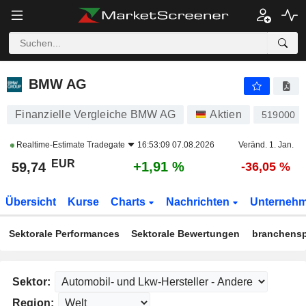
BMW AG
59,74
€
+1,91 %
BMW AG
Finanzielle Vergleiche BMW AG
Aktien
519000
Realtime-Estimate
Tradegate
16:53:09 07.08.2026
Veränd. 1. Jan.
EUR
+1,91 %
59,74
-36,05 %
Übersicht
Kurse
Charts
Nachrichten
Unterneh
Sektorale Performances
Sektorale Bewertungen
branchensp
Sektor:
Region: