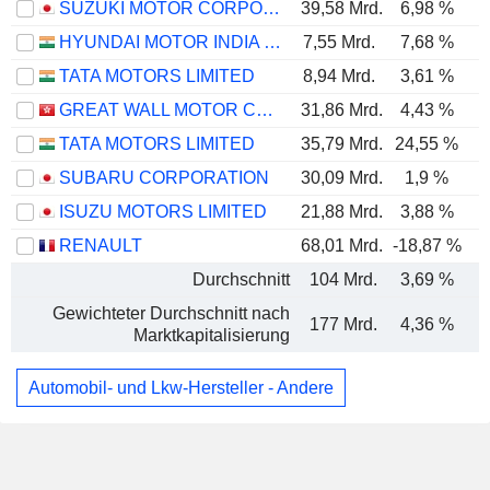
SUZUKI MOTOR CORPORATION
39,58 Mrd.
6,98 %
HYUNDAI MOTOR INDIA LIMITED
7,55 Mrd.
7,68 %
TATA MOTORS LIMITED
8,94 Mrd.
3,61 %
GREAT WALL MOTOR COMPANY LIMITED
31,86 Mrd.
4,43 %
TATA MOTORS LIMITED
35,79 Mrd.
24,55 %
SUBARU CORPORATION
30,09 Mrd.
1,9 %
ISUZU MOTORS LIMITED
21,88 Mrd.
3,88 %
RENAULT
68,01 Mrd.
-18,87 %
Durchschnitt
104 Mrd.
3,69 %
Gewichteter Durchschnitt nach
177 Mrd.
4,36 %
Marktkapitalisierung
Automobil- und Lkw-Hersteller - Andere