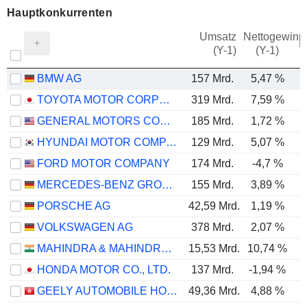
Hauptkonkurrenten
Umsatz
Nettogewinn
M
(Y-1)
(Y-1)
BMW AG
157 Mrd.
5,47 %
TOYOTA MOTOR CORPORATION
319 Mrd.
7,59 %
GENERAL MOTORS COMPANY
185 Mrd.
1,72 %
HYUNDAI MOTOR COMPANY
129 Mrd.
5,07 %
FORD MOTOR COMPANY
174 Mrd.
-4,7 %
MERCEDES-BENZ GROUP AG
155 Mrd.
3,89 %
PORSCHE AG
42,59 Mrd.
1,19 %
VOLKSWAGEN AG
378 Mrd.
2,07 %
MAHINDRA & MAHINDRA LIMITED
15,53 Mrd.
10,74 %
HONDA MOTOR CO., LTD.
137 Mrd.
-1,94 %
GEELY AUTOMOBILE HOLDINGS LIMITED
49,36 Mrd.
4,88 %