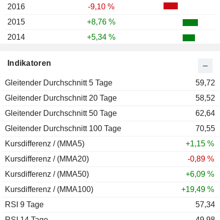
2016
-9,10 %
2015
+8,76 %
2014
+5,34 %
2013
+16,85 %
Indikatoren
2012
+40,90 %
Gleitender Durchschnitt 5 Tage
2011
-12,05 %
59,72
Gleitender Durchschnitt 20 Tage
2010
+85,06 %
58,52
Gleitender Durchschnitt 50 Tage
2009
+47,15 %
62,64
Gleitender Durchschnitt 100 Tage
2008
-48,97 %
70,55
Kursdifferenz / (MMA5)
2007
-2,67 %
+1,15 %
Kursdifferenz / (MMA20)
2006
+17,44 %
-0,89 %
Kursdifferenz / (MMA50)
2005
+11,60 %
+6,09 %
Kursdifferenz / (MMA100)
2004
-9,66 %
+19,49 %
RSI 9 Tage
2003
+27,07 %
57,34
RSI 14 Tage
2002
-26,13 %
49,98