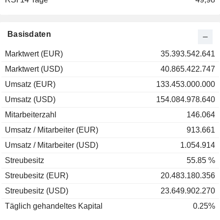
2001
+12,50 %
2000
+14,85 %
Basisdaten
1999
+19,17 %
Marktwert (EUR)
35.393.542.641
1998
+16,74 %
Marktwert (USD)
40.865.422.747
1997
+22,12 %
Umsatz (EUR)
133.453.000.000
1996
+38,78 %
Umsatz (USD)
154.084.978.640
1995
-1,02 %
Mitarbeiterzahl
146.064
1994
+8,64 %
Umsatz / Mitarbeiter (EUR)
913.661
1993
+49,26 %
Umsatz / Mitarbeiter (USD)
1.054.914
1992
+5,97 %
Streubesitz
55.85 %
Streubesitz (EUR)
20.483.180.356
Streubesitz (USD)
23.649.902.270
Täglich gehandeltes Kapital
0.25%