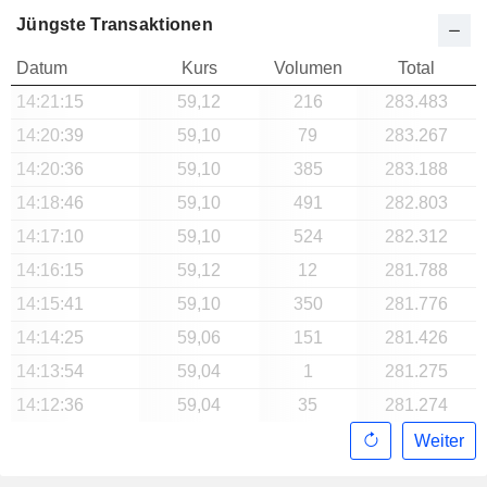
Jüngste Transaktionen
Datum
Kurs
Volumen
Total
14:21:15
59,12
216
283.483
14:20:39
59,10
79
283.267
14:20:36
59,10
385
283.188
14:18:46
59,10
491
282.803
14:17:10
59,10
524
282.312
14:16:15
59,12
12
281.788
14:15:41
59,10
350
281.776
14:14:25
59,06
151
281.426
14:13:54
59,04
1
281.275
14:12:36
59,04
35
281.274
Weiter