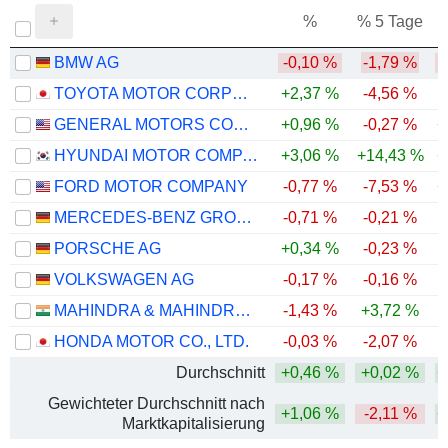
%
% 5 Tage
%
BMW AG
-0,10 %
-1,79 %
-
TOYOTA MOTOR CORPORATION
+2,37 %
-4,56 %
GENERAL MOTORS COMPANY
+0,96 %
-0,27 %
+
HYUNDAI MOTOR COMPANY
+3,06 %
+14,43 %
+
FORD MOTOR COMPANY
-0,77 %
-7,53 %
+
MERCEDES-BENZ GROUP AG
-0,71 %
-0,21 %
PORSCHE AG
+0,34 %
-0,23 %
VOLKSWAGEN AG
-0,17 %
-0,16 %
-
MAHINDRA & MAHINDRA LIMITED
-1,43 %
+3,72 %
HONDA MOTOR CO., LTD.
-0,03 %
-2,07 %
Durchschnitt
+0,46 %
+0,02 %
+
Gewichteter Durchschnitt nach
+1,06 %
-2,11 %
+
Marktkapitalisierung