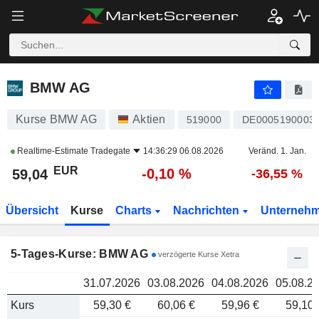
BMW AG
59,04
BMW AG
Kurse BMW AG
Aktien
519000
DE0005190003
Realtime-Estimate
Tradegate
14:36:29 06.08.2026
Veränd. 1. Jan.
EUR
-0,10 %
59,04
-36,55 %
Übersicht
Kurse
Charts
Nachrichten
Unterneh
5-Tages-Kurse: BMW AG
verzögerte Kurse Xetra
31.07.2026
03.08.2026
04.08.2026
05.08.2
Kurs
59,30 €
60,06 €
59,96 €
59,10 