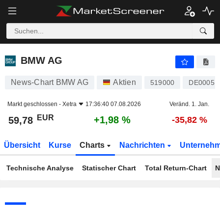
BMW AG
59,78
€
+1,98 %
BMW AG
News-Chart BMW AG
Aktien
519000
DE00051
Markt geschlossen -
Xetra
17:36:40 07.08.2026
Veränd. 1. Jan.
EUR
+1,98 %
59,78
-35,82 %
Übersicht
Kurse
Charts
Nachrichten
Unterneh
Technische Analyse
Statischer Chart
Total Return-Chart
N