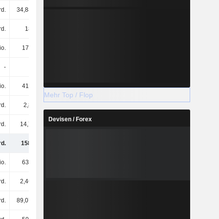
rd.
34,88 Mrd.
45,56 Mrd.
46,13 Mrd.
rd.
18 Mrd.
21,2 Mrd.
22,03 Mrd.
io.
175 Mio.
328 Mio.
293 Mio.
-
-
-
-
io.
410 Mio.
206 Mio.
191 Mio.
Mehr Top / Flop
rd.
2,8 Mrd.
2,62 Mrd.
4,11 Mrd.
Devisen / Forex
rd.
14,7 Mrd.
15,12 Mrd.
13,58 Mrd.
d.
158 Mrd.
173 Mrd.
168 Mrd.
io.
639 Mio.
639 Mio.
616 Mio.
rd.
2,46 Mrd.
2,46 Mrd.
2,48 Mrd.
rd.
89,07 Mrd.
92,81 Mrd.
95,47 Mrd.