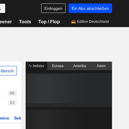
Einloggen
Ein Abo abschließen
eener
Tools
Top / Flop
Edition Deutschland
Indizes
Europa
Amerika
Asien
Bericht
RE
DJ
rmine
Sektor
Derivate
ETFs