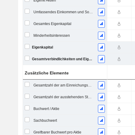
Eigene Aktien
Umfassendes Einkommen und Sonstiges
Gesamtes Eigenkapital
Minderheitsinteressen
Eigenkapital
Gesamtverbindlichkeiten und Eigenkapital
Zusätzliche Elemente
Gesamtzahl der am Einreichungsdatum ausstehenden Aktien
Gesamtzahl der ausstehenden Stammaktien
Buchwert / Aktie
Sachbuchwert
Greifbarer Buchwert pro Aktie