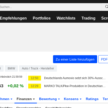
Empfehlungen
Portfolios
Watchlists
Trading
Scr
Zu einer Liste hinzufügen
PDF-
3
BMW
Auto / Truck - Hersteller
hbörslich
21:59:59
12:50
Deutschlands Aumovio setzt sich 30%-Ausschüttungsziel, Dividende für 2026 wohl unwahrscheinlich
63
+0,02 %
12:29
MARKO TALK/Pkw-Produktion in Deutschland sinkt im Juli
ehmen
Finanzen
Bewertung
Konsens
Ratings
Te