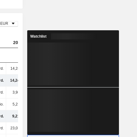
EUR
Watchlist
2023
2024
2025
rd.
14,24 Mrd.
16,18 Mrd.
15,62 Mrd.
rd.
14,24 Mrd.
16,18 Mrd.
15,62 Mrd.
rd.
3,98 Mrd.
2,58 Mrd.
2,7 Mrd.
io.
5,23 Mrd.
3,73 Mrd.
1,78 Mrd.
rd.
9,21 Mrd.
6,31 Mrd.
4,48 Mrd.
rd.
23,03 Mrd.
23,29 Mrd.
20,24 Mrd.