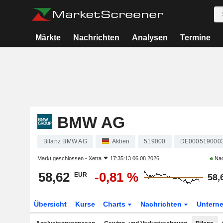
Märkte
Nachrichten
Analysen
Termine
BMW AG
Bilanz BMW AG
Aktien
519000
DE000519000
Markt geschlossen -
Xetra
17:35:13 06.08.2026
Nac
58,62
-0,81 %
EUR
58,
Übersicht
Kurse
Charts
Nachrichten
Untern