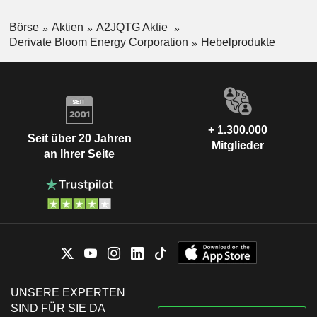
Börse
Aktien
A2JQTG Aktie
Derivate Bloom Energy Corporation
Hebelprodukte
+ 1.300.000
Seit über 20 Jahren
Mitglieder
an Ihrer Seite
UNSERE EXPERTEN
SIND FÜR SIE DA