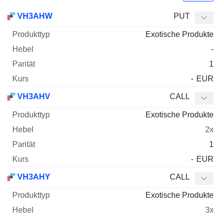
WKN
Typ
Produkttyp
Hebel
Parität
Kurs
VH3AHW
PUT
Exotische Produkte
-
1
-
EUR
VH3AHV
CALL
Exotische Produkte
2x
1
-
EUR
VH3AHY
CALL
Exotische Produkte
3x