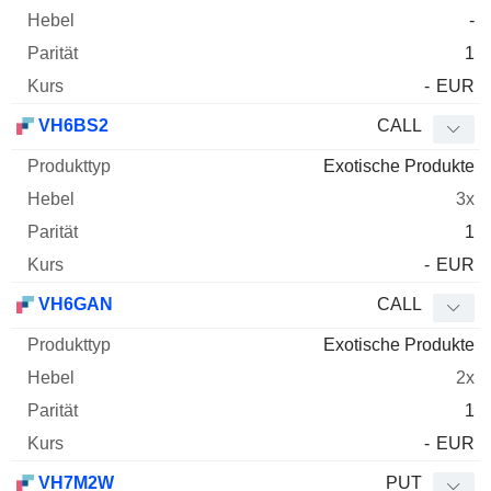
-
1
-
EUR
VH6BS2
CALL
Exotische Produkte
3x
1
-
EUR
VH6GAN
CALL
Exotische Produkte
2x
1
-
EUR
VH7M2W
PUT