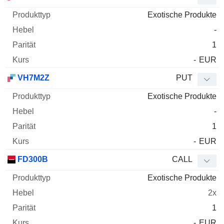
Exotische Produkte
-
1
-
EUR
VH7M2Z
PUT
Exotische Produkte
-
1
-
EUR
FD300B
CALL
Exotische Produkte
2x
1
-
EUR