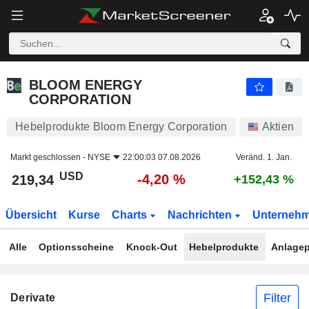
BLOOM ENERGY CORPORATION
219,34
$
-4,20 %
BLOOM ENERGY
CORPORATION
Hebelprodukte Bloom Energy Corporation
Aktien
Markt geschlossen -
NYSE
22:00:03 07.08.2026
Veränd. 1. Jan.
USD
-4,20 %
219,34
+152,43 %
Übersicht
Kurse
Charts
Nachrichten
Unterneh
Alle
Optionsscheine
Knock-Out
Hebelprodukte
Anlagep
Filter
Derivate