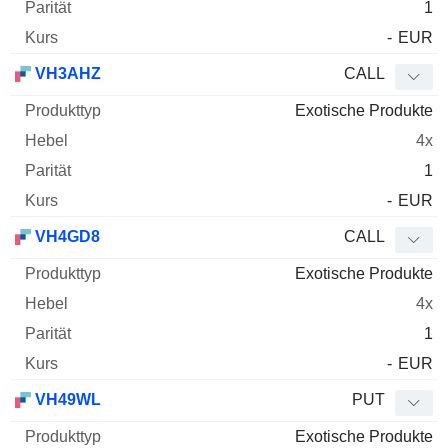
1
-
EUR
VH3AHZ
CALL
Exotische Produkte
4x
1
-
EUR
VH4GD8
CALL
Exotische Produkte
4x
1
-
EUR
VH49WL
PUT
Exotische Produkte