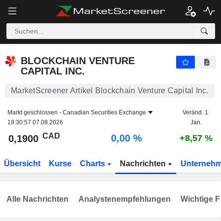
BLOCKCHAIN VENTURE CAPITAL INC.
0,1900
$
0,00 %
BLOCKCHAIN VENTURE
CAPITAL INC.
MarketScreener Artikel Blockchain Venture Capital Inc.
Markt geschlossen -
Canadian Securities Exchange
Veränd. 1.
19:30:57 07.08.2026
Jan.
CAD
0,00 %
0,1900
+8,57 %
Übersicht
Kurse
Charts
Nachrichten
Unterneh
Alle Nachrichten
Analystenempfehlungen
Wichtige F